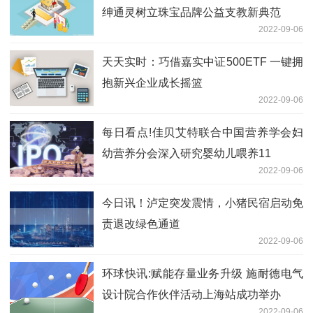
绅通灵树立珠宝品牌公益支教新典范
2022-09-06
天天实时：巧借嘉实中证500ETF 一键拥
抱新兴企业成长摇篮
2022-09-06
每日看点!佳贝艾特联合中国营养学会妇
幼营养分会深入研究婴幼儿喂养11
2022-09-06
今日讯！泸定突发震情，小猪民宿启动免
责退改绿色通道
2022-09-06
环球快讯:赋能存量业务升级 施耐德电气
设计院合作伙伴活动上海站成功举办
2022-09-06