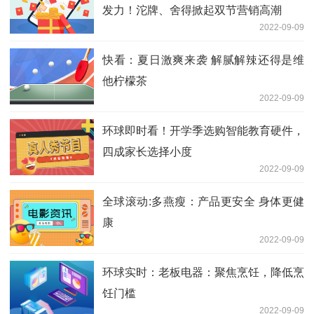
发力！沱牌、舍得掀起双节营销高潮
2022-09-09
快看：夏日激爽来袭 解腻解辣还得是维
他柠檬茶
2022-09-09
环球即时看！开学季选购智能教育硬件，
四成家长选择小度
2022-09-09
全球滚动:多燕瘦：产品更安全 身体更健
康
2022-09-09
环球实时：老板电器：聚焦烹饪，降低烹
饪门槛
2022-09-09