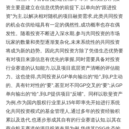
资主要是建立在信息优势的前提下,以单向的“跟进投
资”为主,以解决相对随机的项目融资需求,此类共同投资
的机会在供给端具有一定的偶然性,成功概率也存在偶
发性。随着投资不断进入深水期,参与共同投资的市场
玩家的数量和类型逐渐复杂化,未来系统性的共同投资
将成为新的趋势。因此共同投资方除了凭借生态优势要
有对项目来源信息有优先的掌握,同时需要具备对投资
行业赛道的认知能力,以及项目底层资产清晰的评估能
力。这也使得,共同投资从GP单向输出的“给”,到LP主动
的、具有针对性的“要”,甚至对不同GP交叉的“要”;从GP
单向输出的“给”,到LP提供项目“反哺”。同样以歌斐资产
为例,作为国内股权行业里从15年即率先开始进行系统
化共同投资模式的基金管理人,通过多年的投资经验积
累以及迭代,也逐步形成其自有的行业赛道认知,以其在
商业航天赛道的项目投资布局为例,凭借其DSG生态的