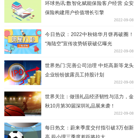
环球热讯:数智化赋能保险客户经营 众安
保险构建用户价值增长引擎
2022-09-08
今日热议：2022中秋锦华月饼再破圈！
“海陆空”宣传攻势斩获破亿曝光
2022-09-08
世界热门:完善公司治理 中炬高新等龙头
企业纷纷披露员工持股计划
2022-09-08
世界关注：做强礼品经济韧性与活力，金
秋10月第30届深圳礼品展来袭！
2022-09-08
每日热文：蔚来季度交付指引破3万创新
高 蔚小理三季度差距将拉大