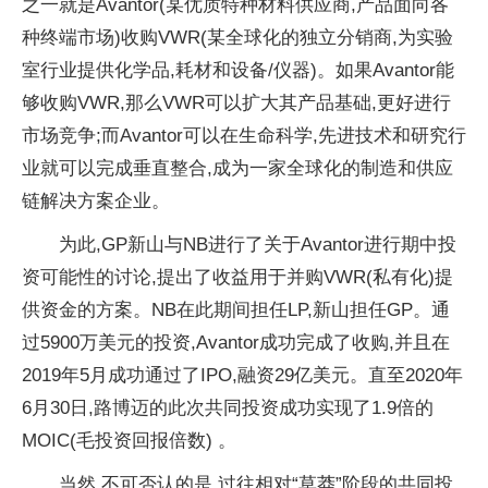
之一就是Avantor(某优质特种材料供应商,产品面向各
种终端市场)收购VWR(某全球化的独立分销商,为实验
室行业提供化学品,耗材和设备/仪器)。如果Avantor能
够收购VWR,那么VWR可以扩大其产品基础,更好进行
市场竞争;而Avantor可以在生命科学,先进技术和研究行
业就可以完成垂直整合,成为一家全球化的制造和供应
链解决方案企业。
为此,GP新山与NB进行了关于Avantor进行期中投
资可能性的讨论,提出了收益用于并购VWR(私有化)提
供资金的方案。NB在此期间担任LP,新山担任GP。通
过5900万美元的投资,Avantor成功完成了收购,并且在
2019年5月成功通过了IPO,融资29亿美元。直至2020年
6月30日,路博迈的此次共同投资成功实现了1.9倍的
MOIC(毛投资回报倍数) 。
当然,不可否认的是,过往相对“草莽”阶段的共同投