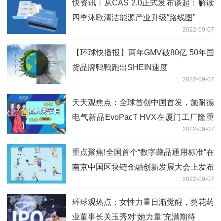
快资讯丨从CAS 2.0正式发布谈起：解读
四季沐歌清洁能源产业升级“路线图”
2022-09-07
【环球快播报】两年GMV破80亿 50年国
货品牌鸭鸭跑出SHEIN速度
2022-09-07
天天观焦点：全球首创中国首发，施耐德
电气新品EvoPacT HVX在厦门工厂隆重
2022-09-07
下线
重点聚焦!全国首个“数字藏品通用标准”在
南京中国区块链金融创新发展大会上发布
2022-09-07
环球观热点：女性力量日渐觉醒，葵花药
业董事长关玉秀对“她力量”充满期待