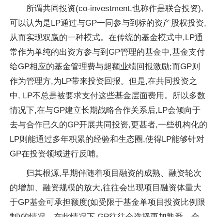
所谓共同投资(co-investment,也称作是联合投资),
可以认为是LP通过与GP一同参与到标的资产股权投资,
从而实现双赢的一种模式。在传统的基金模式中,LP通
常作为单纯的出资方参与到GP管理的基金中,基金支付
给GP相应的基金管理费与超额业绩回报激励;而GP则
作为管理方,为LP带来投资回报。但是,在共同投资之
中, LP不总是被要求支付这些基金层面费用。所以多数
情况下,在与GP建立长期战略合作关系后,LP会倾向于
去与合作已久的GP开展共同投资,更甚者,一些机构化的
LP则能通过多年积累的经验和生态圈,使得LP能够针对
GP在投资领域进行反哺。
归其根源,早期伴随着项目融资的成熟、融资轮次
的增加、融资规模的放大,往往会出现项目融资体量大
于GP基金可承担额度(如受限于基金单项目投资比例限
制)的情况。在此情况下,GP往往会选择更加熟悉、合