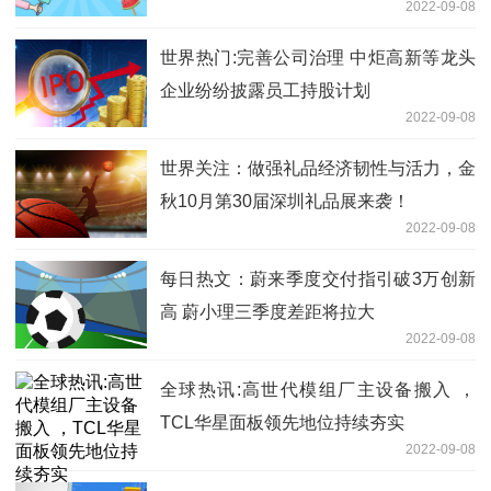
2022-09-08
世界热门:完善公司治理 中炬高新等龙头
企业纷纷披露员工持股计划
2022-09-08
世界关注：做强礼品经济韧性与活力，金
秋10月第30届深圳礼品展来袭！
2022-09-08
每日热文：蔚来季度交付指引破3万创新
高 蔚小理三季度差距将拉大
2022-09-08
全球热讯:高世代模组厂主设备搬入 ，
TCL华星面板领先地位持续夯实
2022-09-08