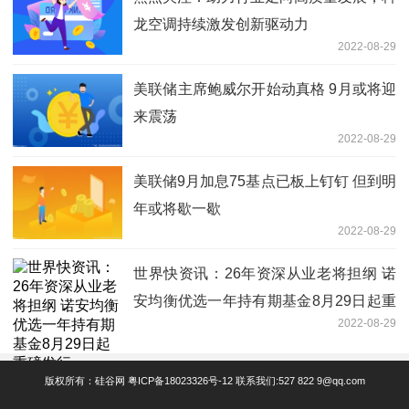
龙空调持续激发创新驱动力
2022-08-29
美联储主席鲍威尔开始动真格 9月或将迎
来震荡
2022-08-29
美联储9月加息75基点已板上钉钉 但到明
年或将歇一歇
2022-08-29
世界快资讯：26年资深从业老将担纲 诺
安均衡优选一年持有期基金8月29日起重
2022-08-29
磅发行
版权所有：硅谷网
粤ICP备18023326号-12
联系我们:527 822 9@qq.com