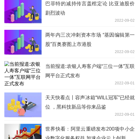
巴菲特的减持传言盖棺定论 比亚迪股价
剧烈波动
2022-09-02
两年内三次冲刺资本市场 “基因编辑第一
股”百奥赛图上市港股
2022-09-02
当前报道:农银人寿客户端“三位一体”互联
网平台正式发布
2022-09-01
天天快看点丨容声冰箱“WILL冠军”已经就
位 ，黑科技新品等你来品鉴
2022-09-01
世界快看：阿里云重磅发布200项中小企
业数字化服务权益 加速企业云上创新