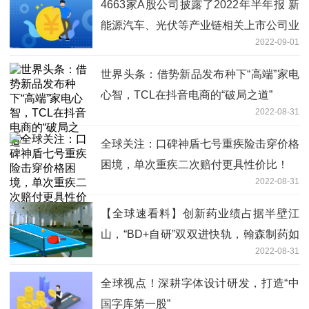
4663家A股公司披露了2022年半年报 新
能源汽车、光伏等产业链相关上市公司业
2022-09-01
绩表现亮眼
世界头条：借势新品发布种下“高端”家电
心智，TCL在抖音电商的“破局之道”
2022-08-31
全球关注：口碑神盾七号重疾险击穿价格
困境，单次重疾二次赔付更具性价比！
2022-08-31
【全球速看料】创新药业绩占据半壁江
山，“BD+自研”双双进快轨，翰森制药如
2022-08-31
何脱颖而出？
全球视点！深耕字体设计研发，打造“中
国字库第一股”