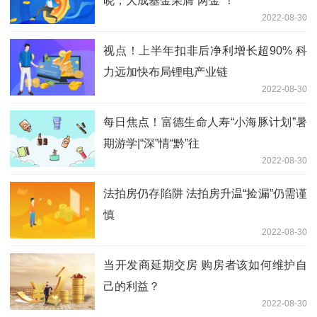
晓，大成基金荣膺“两金”！
2022-08-30
视点！上半年扣非后净利增长超90% 科
力远加快布局锂电产业链
2022-08-30
每日焦点！富德生命人寿“小海豚计划”暑
期游学|“深”情“黔”往
2022-08-30
法拍房仍存陷阱 法拍房升温“捡漏”仍需谨
慎
2022-08-30
当开发商延期交房 购房者该如何维护自
己的利益？
2022-08-30