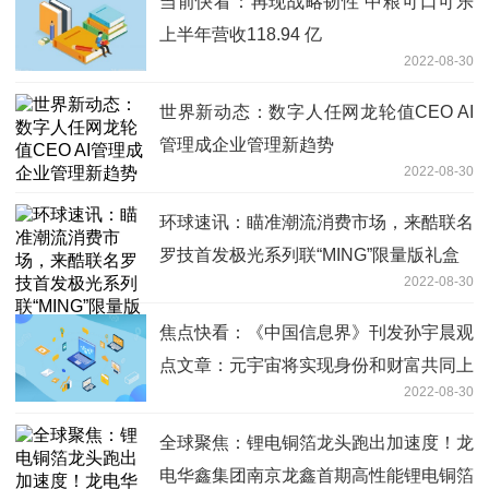
当前快看：再现战略韧性 中粮可口可乐
上半年营收118.94 亿
2022-08-30
世界新动态：数字人任网龙轮值CEO AI
管理成企业管理新趋势
2022-08-30
环球速讯：瞄准潮流消费市场，来酷联名
罗技首发极光系列联“MING”限量版礼盒
2022-08-30
焦点快看：《中国信息界》刊发孙宇晨观
点文章：元宇宙将实现身份和财富共同上
2022-08-30
网
全球聚焦：锂电铜箔龙头跑出加速度！龙
电华鑫集团南京龙鑫首期高性能锂电铜箔