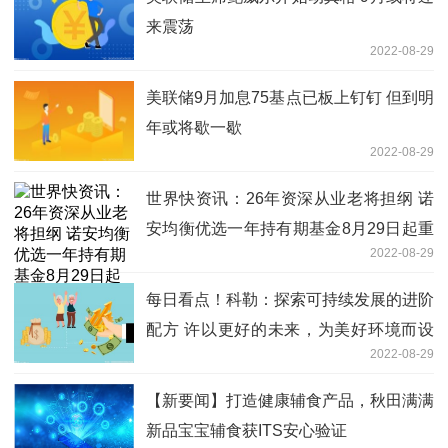
来震荡
2022-08-29
美联储9月加息75基点已板上钉钉 但到明
年或将歇一歇
2022-08-29
世界快资讯：26年资深从业老将担纲 诺
安均衡优选一年持有期基金8月29日起重
2022-08-29
磅发行
每日看点！科勒：探索可持续发展的进阶
配方 许以更好的未来，为美好环境而设
2022-08-29
计
【新要闻】打造健康辅食产品，秋田满满
新品宝宝辅食获ITS安心验证