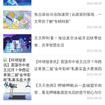
2022-08-26
焦点滚动:社创加速营 | 从政策到落地，一
文带你了解“专精特新”
2022-08-26
天天即时看！海信真空冰箱开启秋季饮
食，共享智慧生活
2022-08-26
【环球报资讯】震荡市中谁主沉浮？华西
证券第二届“金华彩杯”私募实盘大赛第四
2022-08-26
赛季排名公布
【天天热闻】呷哺呷哺|从一盘锡盟羊肉
里，看见呷哺集团贺光启的坚守初心与引
2022-08-26
领创新