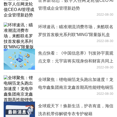
世界新动态：数字人任网龙轮值CEO AI
管理成企业管理新趋势
2022-08-30
环球速讯：瞄准潮流消费市场，来酷联名
罗技首发极光系列联“MING”限量版礼盒
2022-08-30
焦点快看：《中国信息界》刊发孙宇晨观
点文章：元宇宙将实现身份和财富共同上
2022-08-30
网
全球聚焦：锂电铜箔龙头跑出加速度！龙
电华鑫集团南京龙鑫首期高性能锂电铜箔
2022-08-30
项目顺利投产
全球观天下！焕新生活，护衣有道，海信
洗衣机带你解锁专衣专护秘籍