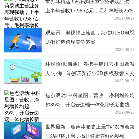
世界球精选！药易购主营业务表现强劲，
上半年营收17.58 亿元，毛利率增长25%
2022-08-27
观速讯丨电视撞上绘画，海信ULED电视
U7H打造跨界美学盛宴
2022-08-27
环球热讯:海通证券携手腾讯云推出数智
人“小海” 首创证券行业3D多模数智人交
2022-08-26
互
焦点滚动:中科星图：营收、净利增长均
超35%，开启云边端一体化增长新曲线
2022-08-26
世界最新：容声冰箱史上最“钢”发布会第
三站即将开启，揭开健康养鲜的秘密