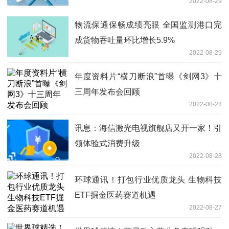
2022-08-29
物流保通保畅成绩亮眼 全国监测港口完
成货物吞吐量环比增长5.9%
2022-08-29
年度资料片“横刀断浪”首曝《剑网3》十
三周年发布会回顾
2022-08-28
讯息：海信激光电视旗舰店又开一家！引
领体验式消费升级
2022-08-28
环球通讯！打包行业优质龙头 生物科技
ETF掘金医药赛道机遇
2022-08-27