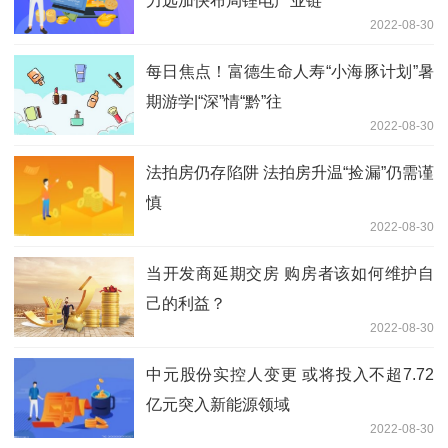
力远加快布局锂电产业链
2022-08-30
每日焦点！富德生命人寿“小海豚计划”暑
期游学|“深”情“黔”往
2022-08-30
法拍房仍存陷阱 法拍房升温“捡漏”仍需谨
慎
2022-08-30
当开发商延期交房 购房者该如何维护自
己的利益？
2022-08-30
中元股份实控人变更 或将投入不超7.72
亿元突入新能源领域
2022-08-30