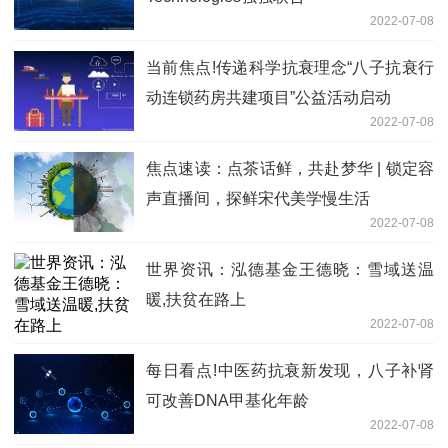
2022-07-08
当前焦点!传递科学抗衰理念“八子抗衰行
动连锁药房共建项目”公益活动启动
2022-07-08
焦点速读：点茶话鲜，共赴梦华 | 锁定容
声直播间，探鲜宋代美学慢生活
2022-07-08
世界资讯：泓德基金王德晓：雪域送温
暖,扶贫在路上
2022-07-08
每日看点!中医药抗衰新发现，八子补肾
可改善DNA甲基化年龄
2022-07-08