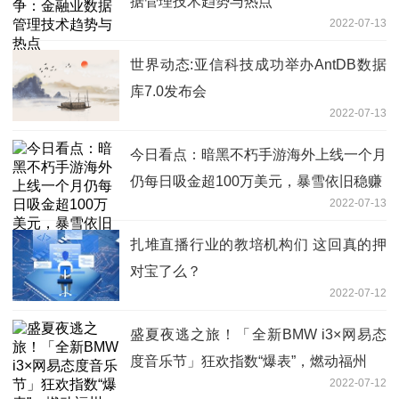
据管理技术趋势与热点
2022-07-13
世界动态:亚信科技成功举办AntDB数据
库7.0发布会
2022-07-13
今日看点：暗黑不朽手游海外上线一个月
仍每日吸金超100万美元，暴雪依旧稳赚
2022-07-13
扎堆直播行业的教培机构们 这回真的押
对宝了么？
2022-07-12
盛夏夜逃之旅！「全新BMW i3×网易态
度音乐节」狂欢指数“爆表”，燃动福州
2022-07-12