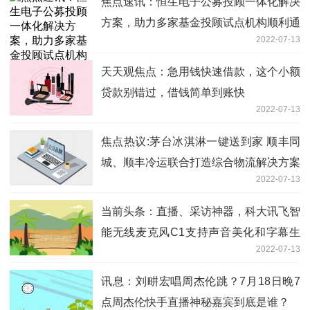
焦点速讯：恒生电子公募投顾一体化解决
方案，助力多家基金投顾试点机构顺利通
2022-07-13
过场检
天天观焦点：急用钱快速借款，这个小额
贷款别错过，借钱简单到账快
2022-07-13
焦点热议:茅台冰淇淋一键送到家 顺丰同
城、顺丰冷运联合打造综合物流解决方案
2022-07-13
当前头条：直播、采访神器，科大讯飞智
能无线麦克风C1支持声音美化和字幕生
2022-07-13
成
讯息：刘畊宏唱周杰伦跳？7月18日晚7
点周杰伦快手直播神秘嘉宾到底是谁？