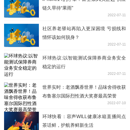
链久旱待“果雨”
2022-07-11
社区养老驿站再陷入更深困境 亏损线和
情怀该如何脱身？
2022-07-11
环球热议:以智能测试保障券商业务安全
稳定的运行
2022-07-11
世界实时：老酒飘香世界！品味舍得收获
布鲁塞尔国际烈性酒大奖赛最高荣誉
2022-07-10
环球快看：容声WILL健康冰箱直播间点
茶话鲜，护航养鲜新生活