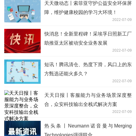
天天微动态丨索菲亚守护公益安全环保屏
障，维护健康校园的学习大环境！
2022-07-09
快消息！全新里程碑！采埃孚日照新工厂
助推亚太区被动安全业务发展
2022-07-09
短讯！腾讯清仓、热度下滑，风口上的东
方甄选还能火多久？
2022-07-09
天天日报丨客服能力与业务场景深度整
合，众安科技输出全栈式解决方案
2022-07-09
热头条丨Neumann诺音曼与Merging
Technologies强强联合