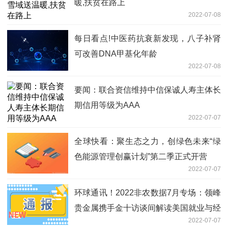
暖,扶贫在路上
2022-07-08
每日看点!中医药抗衰新发现，八子补肾
可改善DNA甲基化年龄
2022-07-08
要闻：联合资信维持中信保诚人寿主体长
期信用等级为AAA
2022-07-07
全球快看：聚生态之力，创绿色未来“绿
色能源管理创赢计划”第二季正式开营
2022-07-07
环球通讯！2022非农数据7月专场：领峰
贵金属携手金十访谈间解读美国就业与经
2022-07-07
济！