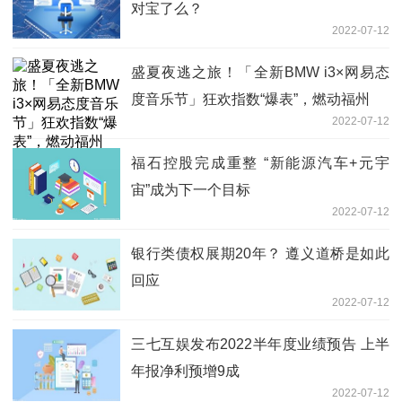
对宝了么？
2022-07-12
盛夏夜逃之旅！「全新BMW i3×网易态
度音乐节」狂欢指数“爆表”，燃动福州
2022-07-12
福石控股完成重整 “新能源汽车+元宇
宙”成为下一个目标
2022-07-12
银行类债权展期20年？ 遵义道桥是如此
回应
2022-07-12
三七互娱发布2022半年度业绩预告 上半
年报净利预增9成
2022-07-12