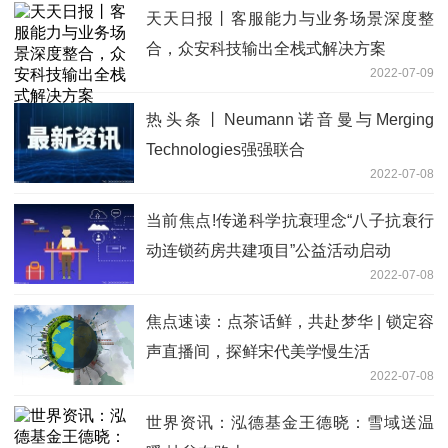
天天日报丨客服能力与业务场景深度整
合，众安科技输出全栈式解决方案
2022-07-09
热头条丨Neumann诺音曼与Merging
Technologies强强联合
2022-07-08
当前焦点!传递科学抗衰理念“八子抗衰行
动连锁药房共建项目”公益活动启动
2022-07-08
焦点速读：点茶话鲜，共赴梦华 | 锁定容
声直播间，探鲜宋代美学慢生活
2022-07-08
世界资讯：泓德基金王德晓：雪域送温