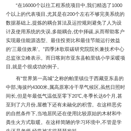
“在16000个以往工程系统项目中,我们精选了1000
个以上的代表项目,尤其是在200个左右不够完美系统的
数据基础上,提炼的耦合算法及运控规则避免了人为设
计及使用系统的失误,多能耦合,优中择碳,从而帮助客户
实现最佳能源选型、最佳投资比和最佳节能运行效益
的‘三最佳效果’。”四季沐歌双碳研究院院长兼技术中心
总监张立峰表示。而日喀则市亚东县帕里镇小学采暖项
目,就是个很成功的例子。
有“世界第一高城”之称的帕里镇位于西藏亚东县的
中部,海拔约4300米,属高原寒冷干旱气候区,虽然日照时
间长,但是年最低气温低至零下20℃,冬季长达6个月,甚
至到了六月份,屋檐下还有未融化的积雪。在这样恶劣
的自然条件下,当地居民还在使用比较原始的木材和牛
粪生火方式取暖。在这样简陋的学习环境中,不管是学