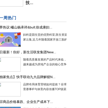
技...
一周热门
界热议:峏山杨承祥&bull;徐成康妇...
妇科是固生堂的优势科室,医生资源众多,名
家云集,近几年随着国家开放三胎的...
日最新！你好，新生活联发集团New...
随着高质量发展的产品时代来临，产品力
越来越成为房地产企业的核心竞争力，...
独家焦点】快手联动九大品牌解锁N...
品牌布局体育营销如何提效？全球顶级体
育赛事IP与体育内容传播TOP级渠道短...
宗商品价格暴跌、企业生产成本下...