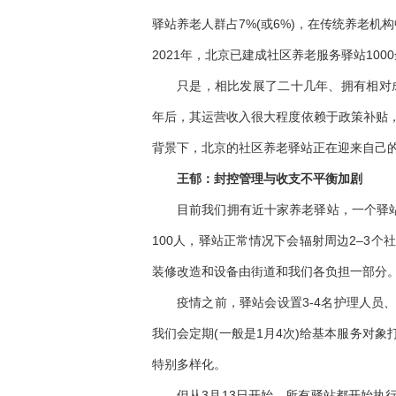
驿站养老人群占7%(或6%)，在传统养老机
2021年，北京已建成社区养老服务驿站100
只是，相比发展了二十几年、拥有相对成
年后，其运营收入很大程度依赖于政策补贴
背景下，北京的社区养老驿站正在迎来自己
王郁：封控管理与收支不平衡加剧
目前我们拥有近十家养老驿站，一个驿站
100人，驿站正常情况下会辐射周边2–3
装修改造和设备由街道和我们各负担一部分
疫情之前，驿站会设置3-4名护理人员
我们会定期(一般是1月4次)给基本服务对
特别多样化。
但从3月13日开始，所有驿站都开始执