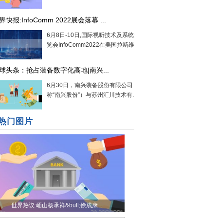
界快报:InfoComm 2022展会落幕 ...
6月8日-10日,国际视听技术及系统集成展
览会InfoComm2022在美国拉斯维加斯盛...
球头条：抢占装备数字化高地|南兴...
6月30日，南兴装备股份有限公司（以下简
称“南兴股份”）与苏州汇川技术有...
热门图片
世界热议:峏山杨承祥&bull;徐成康...