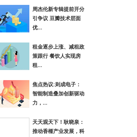
周杰伦新专辑提前开分
引争议 豆瓣技术层面
优...
租金逐步上涨、减租政
策跟行 餐饮人实现房
租...
焦点热议:则成电子：
智能制造叠加创新驱动
力，...
天天观天下！耿晓泉：
推动香榧产业发展，科