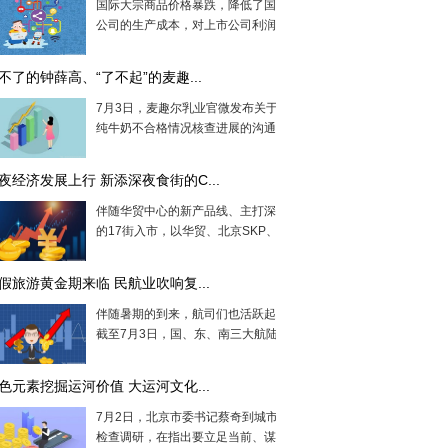
国际大宗商品价格暴跌，降低了国内上市
公司的生产成本，对上市公司利润有好...
不了的钟薛高、“了不起”的麦趣...
7月3日，麦趣尔乳业官微发布关于麦趣尔
纯牛奶不合格情况核查进展的沟通函，...
夜经济发展上行 新添深夜食街的C...
伴随华贸中心的新产品线、主打深夜食堂
的17街入市，以华贸、北京SKP、国贸...
假旅游黄金期来临 民航业吹响复...
伴随暑期的到来，航司们也活跃起来了。
截至7月3日，国、东、南三大航陆续恢...
色元素挖掘运河价值 大运河文化...
7月2日，北京市委书记蔡奇到城市副中心
检查调研，在指出要立足当前、谋划长...