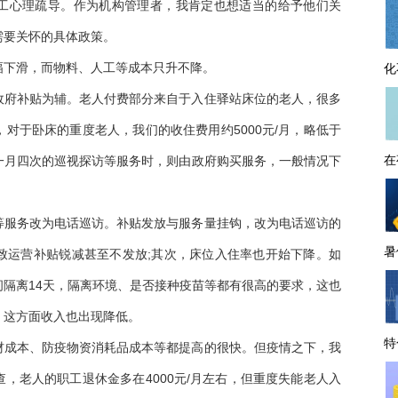
工心理疏导。作为机构管理者，我肯定也想适当的给予他们关
需要关怀的具体政策。
幅下滑，而物料、人工等成本只升不降。
化
政府补贴为辅。老人付费部分来自于入住驿站床位的老人，很多
对于卧床的重度老人，我们的收住费用约5000元/月，略低于
在
一月四次的巡视探访等服务时，则由政府购买服务，一般情况下
等服务改为电话巡访。补贴发放与服务量挂钩，改为电话巡访的
暑
致运营补贴锐减甚至不发放;其次，床位入住率也开始下降。如
隔离14天，隔离环境、是否接种疫苗等都有很高的要求，这也
，这方面收入也出现降低。
特
材成本、防疫物资消耗品成本等都提高的很快。但疫情之下，我
，老人的职工退休金多在4000元/月左右，但重度失能老人入