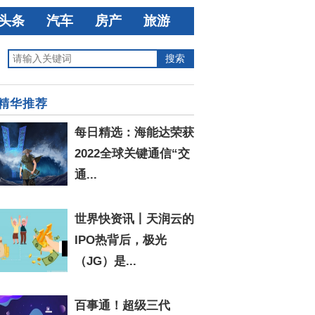
头条
汽车
房产
旅游
精华推荐
每日精选：海能达荣获
2022全球关键通信“交
通...
世界快资讯丨天润云的
IPO热背后，极光
（JG）是...
百事通！超级三代