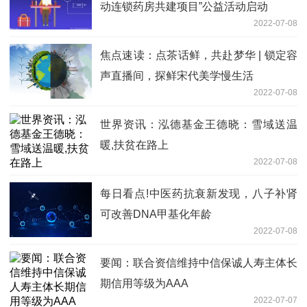
动连锁药房共建项目”公益活动启动
2022-07-08
焦点速读：点茶话鲜，共赴梦华 | 锁定容
声直播间，探鲜宋代美学慢生活
2022-07-08
世界资讯：泓德基金王德晓：雪域送温
暖,扶贫在路上
2022-07-08
每日看点!中医药抗衰新发现，八子补肾
可改善DNA甲基化年龄
2022-07-08
要闻：联合资信维持中信保诚人寿主体长
期信用等级为AAA
2022-07-07