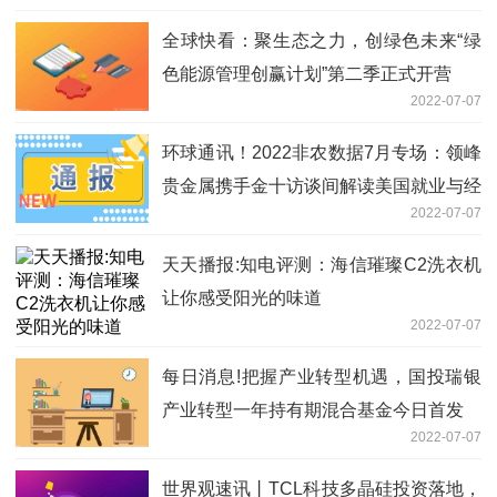
全球快看：聚生态之力，创绿色未来“绿
色能源管理创赢计划”第二季正式开营
2022-07-07
环球通讯！2022非农数据7月专场：领峰
贵金属携手金十访谈间解读美国就业与经
2022-07-07
济！
天天播报:知电评测：海信璀璨C2洗衣机
让你感受阳光的味道
2022-07-07
每日消息!把握产业转型机遇，国投瑞银
产业转型一年持有期混合基金今日首发
2022-07-07
世界观速讯丨TCL科技多晶硅投资落地，