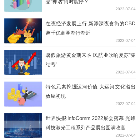
品“神话”何时能停？
2022-07-04
在夜经济发展上行 新添深夜食街的CBD
离千亿商圈渐行渐近
2022-07-04
暑假旅游黄金期来临 民航业吹响复苏“集
结号”
2022-07-04
特色元素挖掘运河价值 大运河文化溢出
效应初现
2022-07-04
世界快报:InfoComm 2022展会落幕 光峰
科技激光工程系列产品展出圆满收官
2022-07-04