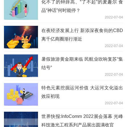
化不了的钟薛高、“了不起”的麦趣尔 食
品“神话”何时能停？
2022-07-04
在夜经济发展上行 新添深夜食街的CBD
离千亿商圈渐行渐近
2022-07-04
暑假旅游黄金期来临 民航业吹响复苏“集
结号”
2022-07-04
特色元素挖掘运河价值 大运河文化溢出
效应初现
2022-07-04
世界快报:InfoComm 2022展会落幕 光峰
科技激光工程系列产品展出圆满收官