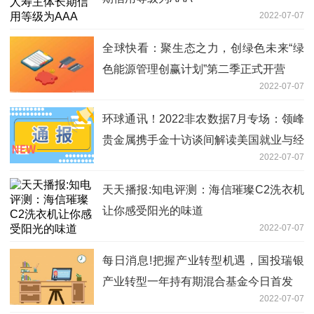
2022-07-07
全球快看：聚生态之力，创绿色未来“绿
色能源管理创赢计划”第二季正式开营
2022-07-07
环球通讯！2022非农数据7月专场：领峰
贵金属携手金十访谈间解读美国就业与经
2022-07-07
济！
天天播报:知电评测：海信璀璨C2洗衣机
让你感受阳光的味道
2022-07-07
每日消息!把握产业转型机遇，国投瑞银
产业转型一年持有期混合基金今日首发
2022-07-07