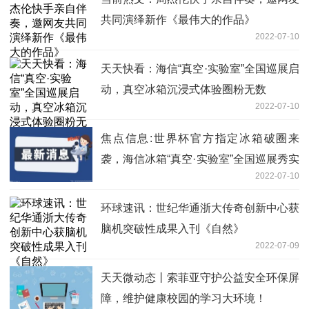
共同演绎新作《最伟大的作品》
2022-07-10
天天快看：海信“真空·实验室”全国巡展启
动，真空冰箱沉浸式体验圈粉无数
2022-07-10
焦点信息:世界杯官方指定冰箱破圈来
袭，海信冰箱“真空·实验室”全国巡展秀实
2022-07-10
力
环球速讯：世纪华通浙大传奇创新中心获
脑机突破性成果入刊《自然》
2022-07-09
天天微动态丨索菲亚守护公益安全环保屏
障，维护健康校园的学习大环境！