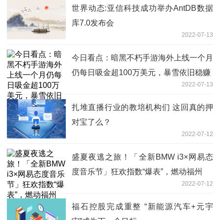
世界动态:亚信科技成功举办AntDB数据
库7.0发布会
2022-07-13
今日看点：暗黑不朽手游海外上线一个月
仍每日吸金超100万美元，暴雪依旧稳赚
2022-07-13
扎堆直播行业的教培机构们 这回真的押
对宝了么？
2022-07-12
盛夏夜逃之旅！「全新BMW i3×网易态
度音乐节」狂欢指数“爆表”，燃动福州
2022-07-12
福石控股完成重整 “新能源汽车+元宇