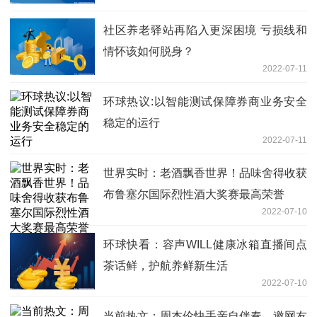
社区养老驿站再陷入更深困境 亏损线和
情怀该如何脱身？
2022-07-11
环球热议:以智能测试保障券商业务安全
稳定的运行
2022-07-11
世界实时：老酒飘香世界！品味舍得收获
布鲁塞尔国际烈性酒大奖赛最高荣誉
2022-07-10
环球快看：容声WILL健康冰箱直播间点
茶话鲜，护航养鲜新生活
2022-07-10
当前热文：周杰伦快手亲自伴奏，邀网友