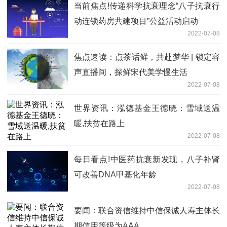
当前焦点!传递科学抗衰理念“八子抗衰行
动连锁药房共建项目”公益活动启动
2022-07-08
焦点速读：点茶话鲜，共赴梦华 | 锁定容
声直播间，探鲜宋代美学慢生活
2022-07-08
世界资讯：泓德基金王德晓：雪域送温
暖,扶贫在路上
2022-07-08
每日看点!中医药抗衰新发现，八子补肾
可改善DNA甲基化年龄
2022-07-08
要闻：联合资信维持中信保诚人寿主体长
期信用等级为AAA