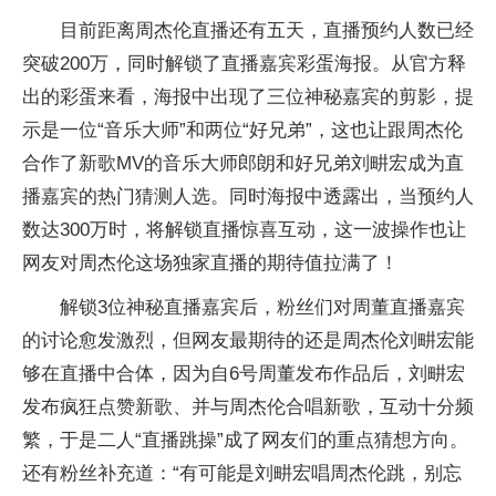
目前距离周杰伦直播还有五天，直播预约人数已经
突破200万，同时解锁了直播嘉宾彩蛋海报。从官方释
出的彩蛋来看，海报中出现了三位神秘嘉宾的剪影，提
示是一位“音乐大师”和两位“好兄弟”，这也让跟周杰伦
合作了新歌MV的音乐大师郎朗和好兄弟刘畊宏成为直
播嘉宾的热门猜测人选。同时海报中透露出，当预约人
数达300万时，将解锁直播惊喜互动，这一波操作也让
网友对周杰伦这场独家直播的期待值拉满了！
解锁3位神秘直播嘉宾后，粉丝们对周董直播嘉宾
的讨论愈发激烈，但网友最期待的还是周杰伦刘畊宏能
够在直播中合体，因为自6号周董发布作品后，刘畊宏
发布疯狂点赞新歌、并与周杰伦合唱新歌，互动十分频
繁，于是二人“直播跳操”成了网友们的重点猜想方向。
还有粉丝补充道：“有可能是刘畊宏唱周杰伦跳，别忘