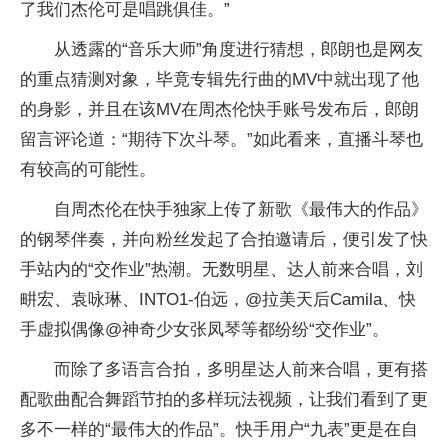
了我们杰伦可是唱跳俱佳。”
从透露的“音乐大师”角度进行猜想，郎朗也是网友
的重点猜测对象，毕竟专辑先行曲的MV中就出现了他
的身影，并且在该MV在周杰伦快手账号发布后，郎朗
留言评论道：“期待下次斗琴。”如此看来，直播斗琴也
有较高的可能性。
自周杰伦在快手独家上传了新歌《最伟大的作品》
的钢琴伴奏，并向粉丝发起了合拍邀请后，便引发了快
手站内的“交作业”热潮。无数明星、达人前来合唱，刘
畊宏、袁咏琳、INTO1-伯远，@拉美天后Camila、快
手虚拟偶像@神奇少女张凤琴等都纷纷“交作业”。
而除了多语言合拍，多明星达人前来合唱，更有搭
配歌曲配合舞蹈节拍的多样玩法视频，让我们看到了更
多不一样的“最伟大的作品”。快手用户“九表”更是在自