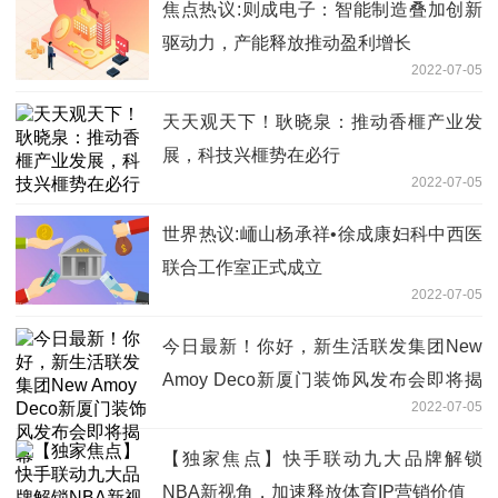
焦点热议:则成电子：智能制造叠加创新
驱动力，产能释放推动盈利增长
2022-07-05
天天观天下！耿晓泉：推动香榧产业发
展，科技兴榧势在必行
2022-07-05
世界热议:峏山杨承祥•徐成康妇科中西医
联合工作室正式成立
2022-07-05
今日最新！你好，新生活联发集团New
Amoy Deco新厦门装饰风发布会即将揭
2022-07-05
幕
【独家焦点】快手联动九大品牌解锁
NBA新视角，加速释放体育IP营销价值