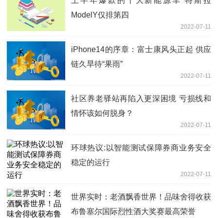
上半年爆款的十大新能源车 特斯拉
ModelY仅排第四
2022-07-11
iPhone14的序章：富士康风头正起 供应
链久旱待“果雨”
2022-07-11
社区养老驿站再陷入更深困境 亏损线和
情怀该如何脱身？
2022-07-11
环球热议:以智能测试保障券商业务安全
稳定的运行
2022-07-11
世界实时：老酒飘香世界！品味舍得收获
布鲁塞尔国际烈性酒大奖赛最高荣誉