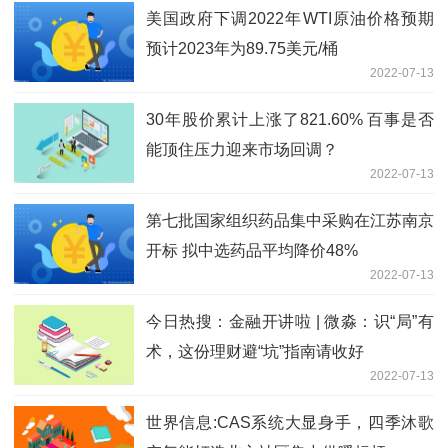
美国政府下调2022年WTI原油价格预期
预计2023年为89.75美元/桶
2022-07-13
30年股价累计上涨了821.60% 百事是否
能顶住压力迎来市场回调？
2022-07-13
第七批国家组织药品集中采购在江苏南京
开标 拟中选药品平均降价48%
2022-07-13
今日热搜：金融开讲啦 | 微淼：识“局”有
术，这份理财避“坑”指南请收好
2022-07-13
世界信息:CAS系统大显身手，四季沐歌