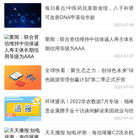
每日看点!中医药抗衰新发现，八子补肾
可改善DNA甲基化年龄
2022-07-08
要闻：联合资信维持中信保诚人寿主体长
期信用等级为AAA
2022-07-07
全球快看：聚生态之力，创绿色未来“绿
色能源管理创赢计划”第二季正式开营
2022-07-07
环球通讯！2022非农数据7月专场：领峰
贵金属携手金十访谈间解读美国就业与经
2022-07-07
济！
天天播报:知电评测：海信璀璨C2洗衣机