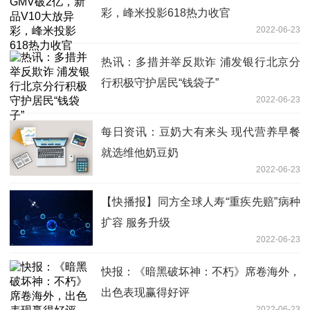
彩，峰米投影618热力收官
2022-06-23
热讯：多措并举反欺诈 浦发银行北京分
行积极守护居民“钱袋子”
2022-06-23
每日资讯：豆奶大有来头 现代营养早餐
就选维他奶豆奶
2022-06-23
【快播报】同方全球人寿“重疾先赔”病种
扩容 服务升级
2022-06-23
快报：《暗黑破坏神：不朽》席卷海外，
出色表现赢得好评
2022-06-23