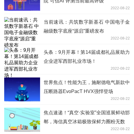
院“可信AI”评测当前最高评级
2022-08-22
当前速讯：共筑数字新基石 中国电子金
融级数字底座“源启”重磅发布
2022-08-22
头条：9月开幕！第14届成都礼品展助力
企业进军西部礼业市场！
2022-08-22
世界焦点！性能为王，施耐德电气新款中
压断路器EvoPacT HVX强悍登场
2022-08-22
焦点速递！“真空·实验室”全国巡展鲜动邯
郸，海信真空冰箱极致保鲜力圈粉无数
2022-08-22