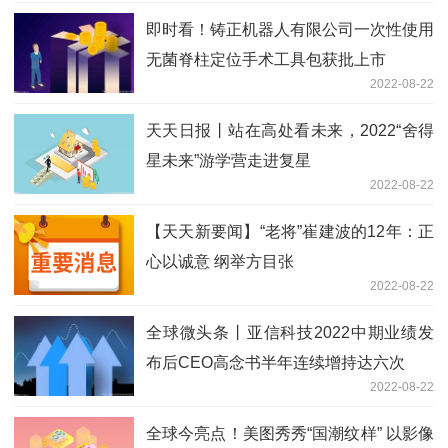
即时看！铸正机器人有限公司一次性使用
无菌脊柱定位手术工具包获批上市
2022-08-22
天天日报丨站在高处看未来，2022“舍得
星未来”游学营走进复星
2022-08-22
【天天新要闻】“老将”崔建波的12年：正
心以诚意 纲举方目张
2022-08-22
全球微头条丨亚信科技2022中期业绩发
布后CEO高念书半年连续增持达六次
2022-08-22
全球今亮点！美图秀秀“国潮纹样” 以影像