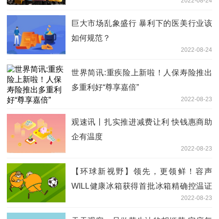
2022-08-24
巨大市场乱象盛行 暴利下的医美行业该
如何规范？
2022-08-24
世界简讯:重疾险上新啦！人保寿险推出
多重利好“尊享嘉倍”
2022-08-23
观速讯丨扎实推进减费让利 快钱惠商助
企有温度
2022-08-23
【环球新视野】领先，更领鲜！容声
WILL健康冰箱获得首批冰箱精确控温证
2022-08-23
书