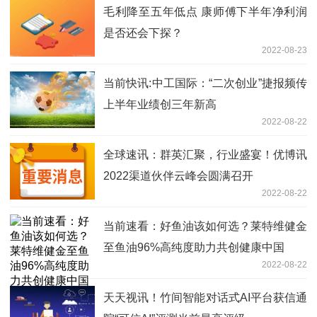
毛利降至五年低点 康师傅下半年净利润
是否还会下探？
2022-08-23
当前快讯:中工国际：“二次创业”捷报频传
上半年业绩创三年新高
2022-08-22
全球速讯：群英汇聚，行业盛宴！优博讯
2022渠道伙伴云峰会圆满召开
2022-08-22
当前速看：好鱼油该如何选？莱特维健金
至鱼油96%高纯度助力共创健康中国
2022-08-22
天天视讯！竹间智能对话式AI平台获信通