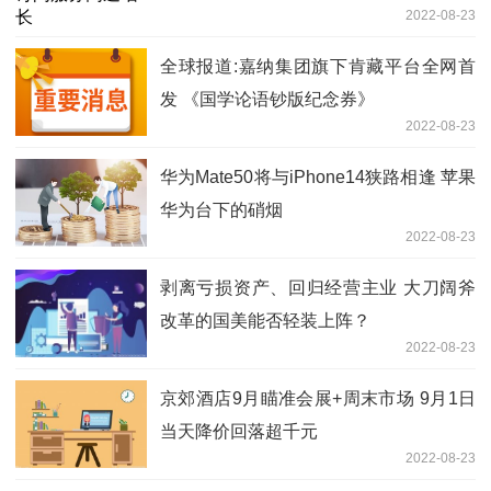
2022-08-23
全球报道:嘉纳集团旗下肯藏平台全网首
发 《国学论语钞版纪念券》
2022-08-23
华为Mate50将与iPhone14狭路相逢 苹果
华为台下的硝烟
2022-08-23
剥离亏损资产、回归经营主业 大刀阔斧
改革的国美能否轻装上阵？
2022-08-23
京郊酒店9月瞄准会展+周末市场 9月1日
当天降价回落超千元
2022-08-23