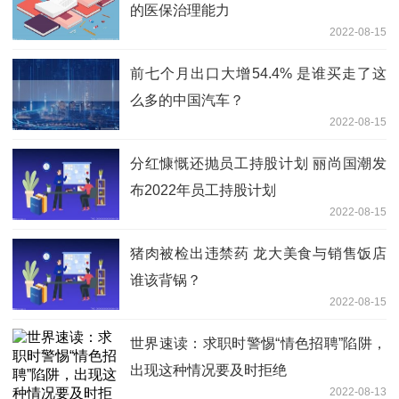
的医保治理能力
2022-08-15
前七个月出口大增54.4% 是谁买走了这
么多的中国汽车？
2022-08-15
分红慷慨还抛员工持股计划 丽尚国潮发
布2022年员工持股计划
2022-08-15
猪肉被检出违禁药 龙大美食与销售饭店
谁该背锅？
2022-08-15
世界速读：求职时警惕“情色招聘”陷阱，
出现这种情况要及时拒绝
2022-08-13