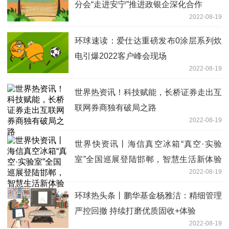
分会“走进安宁”推进政银企深化合作
2022-08-19
环球速读：爱仕达重磅发布0涂层系列炊
电引爆2022客户峰会现场
2022-08-19
世界热资讯！科技赋能，长桥证券走出互
联网券商独有破局之路
2022-08-19
世界快资讯丨海信真空冰箱“真空·实验
室”全国巡展登陆邯郸，智慧生活新体验
2022-08-19
强力来袭！
环球热头条丨鹏华基金杨雅洁：精细管理
严控回撤 持续打磨优质固收+体验
2022-08-19