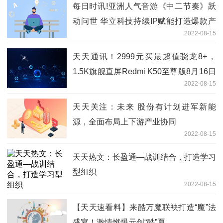
每日时讯!亚洲人气音游《中二节奏》跃
动问世 华立科技持续IP赋能打造爆款产
2022-08-15
品
天天通讯！2999元买最超值骁龙8+，
1.5K旗舰直屏Redmi K50至尊版8月16日
2022-08-15
特惠首销
天天关注：未来 股份有计划进军新能
源，全面布局上下游产业协同
2022-08-15
天天热文：长盈通—战训结合，打造学习
型组织
2022-08-15
【天天速看料】来酷万魔联袂打造“魔”法
盛宴！激情燃爆元创“酷”夏