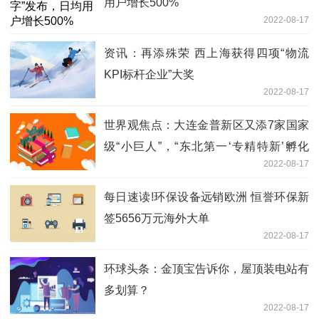
用户增长500%
2022-08-17
资讯：再添殊荣 西上海获得四项“物流
KPI标杆企业”大奖
2022-08-17
世界观焦点：大连金普新区又添7家国家
级“小巨人”，“东北第一‘专精特新’孵化
2022-08-17
区”地位愈加稳固
每日速读!环保设备远销欧洲 恒誉环保新
签5656万元海外大单
2022-08-17
环球头条：金顶宝告诉你，屋顶装电站有
多划算？
2022-08-17