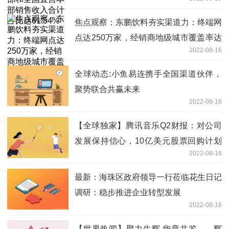
达61.54%
焦点观察：东鹏饮料夯实渠道力：终端网
点达250万家，经销商地级城市覆盖率达
2022-08-16
到98.79%
全球动态:小鱼易连携手全国渠道伙伴，
聚势联合共赢未来
2022-08-16
【全球独家】腾讯音乐Q2财报：对公司
发展保持信心，10亿美元股票回购计划
2022-08-16
已完成超70%
最新：海珠区政府领导一行莅临花生日记
调研：稳步推进企业转型发展
2022-08-16
【世界热闻】聚力生辉 华章共鉴——辉