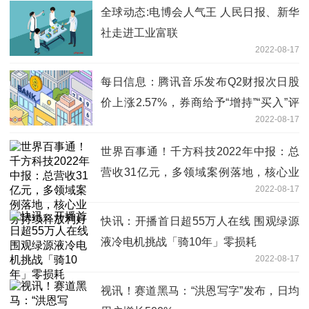
全球动态:电博会人气王 人民日报、新华
社走进工业富联
2022-08-17
每日信息：腾讯音乐发布Q2财报次日股
价上涨2.57%，券商给予“增持”“买入”评
2022-08-17
级
世界百事通！千方科技2022年中报：总
营收31亿元，多领域案例落地，核心业
2022-08-17
务持续释放利好
快讯：开播首日超55万人在线 围观绿源
液冷电机挑战「骑10年」零损耗
2022-08-17
视讯！赛道黑马：“洪恩写字”发布，日均