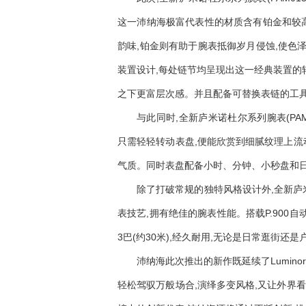
这一沛纳海极富代表性的材质含有铂金和较高
韵味,铂金则有助于腕表抵御岁月侵蚀,使色
装置设计,每处链节均呈现出这一经典装置的
之下更富层次感。并且配备可替换表链的工具
与此同时,全新庐米诺杜尔系列腕表(PA
只需轻轻转动表盘,便能欣赏到细腻纹理上流
气质。同时表盘配备小时、分钟、小秒盘和日
除了打破常规的独特风格设计外,全新庐米
表技艺,拥有绝佳的腕表性能。搭载P.900自
3巴(约30米),经久耐用,无论是日常逛街
沛纳海此次推出的新作既延续了Lumino
轻松驾驭万般场合,演绎多变风格,又让外界