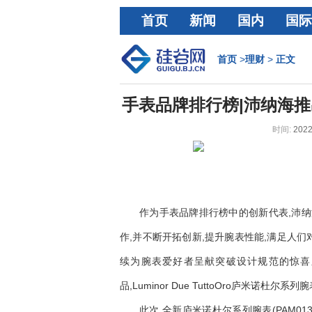
首页
新闻
国内
国际
经济
首页
>
理财
>
正文
手表品牌排行榜|沛纳海
时间:
2022
作为手表品牌排行榜中的创新代表,沛
作,并不断开拓创新,提升腕表性能,满足人
续为腕表爱好者呈献突破设计规范的惊喜
品,Luminor Due TuttoOro庐米诺杜尔系
此次,全新庐米诺杜尔系列腕表(PAM013