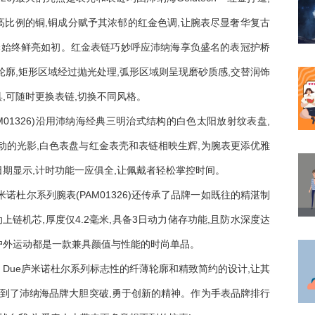
比例的铜,铜成分赋予其浓郁的红金色调,让腕表尽显奢华复古
泽始终鲜亮如初。红金表链巧妙呼应沛纳海享负盛名的表冠护桥
轮廓,矩形区域经过抛光处理,弧形区域则呈现磨砂质感,交替润饰
,可随时更换表链,切换不同风格。
M01326)沿用沛纳海经典三明治式结构的白色太阳放射纹表盘,
动的光影,白色表盘与红金表壳和表链相映生辉,为腕表更添优雅
期显示,计时功能一应俱全,让佩戴者轻松掌控时间。
诺杜尔系列腕表(PAM01326)还传承了品牌一如既往的精湛制
动上链机芯,厚度仅4.2毫米,具备3日动力储存功能,且防水深度达
还是户外运动都是一款兼具颜值与性能的时尚单品。
r Due庐米诺杜尔系列标志性的纤薄轮廓和精致简约的设计,让其
看到了沛纳海品牌大胆突破,勇于创新的精神。作为手表品牌排行