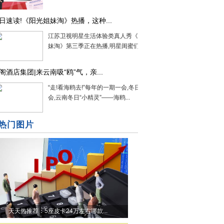
日速读!《阳光姐妹淘》热播，这种...
江苏卫视明星生活体验类真人秀《阳光姐
妹淘》第三季正在热播,明星闺蜜们的...
阁酒店集团|来云南吸“鸥”气，亲...
“走!看海鸥去!”每年的一期一会,冬日限定约
会,云南冬日“小精灵”——海鸥...
热门图片
天天热推荐：5座皮卡24万左右哪款...