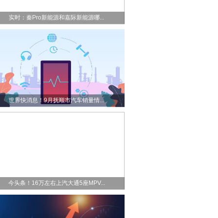
实时：秦Pro新能源和嘉际新能源哪...
世界快消息！9月抚顺市汽车销量情...
今头条！16万左右上汽大通5座MPV...