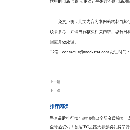
榜中的创新代表,沛纳海还将通过不断创新,挑
免责声明：此文内容为本网站转载自其
读者参考，并请自行核实相关内容。您若对
回应并做处理。
邮箱：contactus@stockstar.com 处理时间：
关键词：
一应俱全
装置设计
首次推出
上一篇：
下一篇：
推荐阅读
手表品牌排行榜|沛纳海推出全新金质腕表，
全球热资讯！首届IPO之路大赛颁奖礼将举