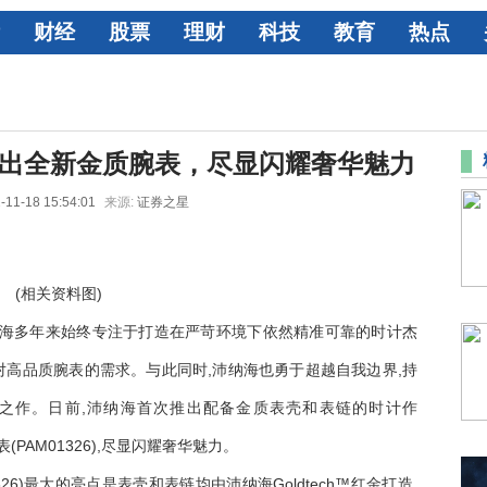
财经
股票
理财
科技
教育
热点
推出全新金质腕表，尽显闪耀奢华魅力
-11-18 15:54:01
来源:
证券之星
(相关资料图)
纳海多年来始终专注于打造在严苛环境下依然精准可靠的时计杰
们对高品质腕表的需求。与此同时,沛纳海也勇于超越自我边界,持
之作。日前,沛纳海首次推出配备金质表壳和表链的时计作
列腕表(PAM01326),尽显闪耀奢华魅力。
26)最大的亮点是表壳和表链均由沛纳海Goldtech™红金打造,