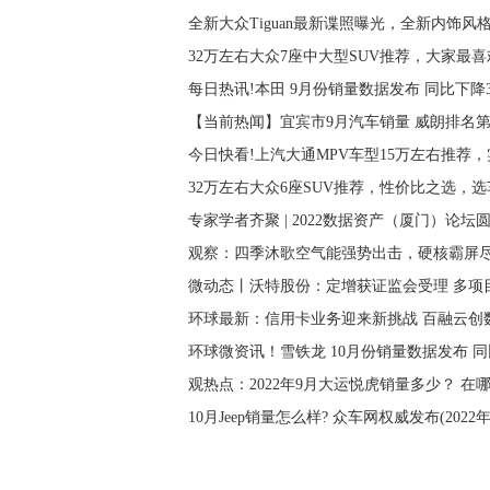
全新大众Tiguan最新谍照曝光，全新内饰风
32万左右大众7座中大型SUV推荐，大家最
每日热讯!本田 9月份销量数据发布 同比下降30.5
【当前热闻】宜宾市9月汽车销量 威朗排名第一(
今日快看!上汽大通MPV车型15万左右推荐
32万左右大众6座SUV推荐，性价比之选，
专家学者齐聚 | 2022数据资产（厦门）论坛
观察：四季沐歌空气能强势出击，硬核霸屏尽
微动态丨沃特股份：定增获证监会受理 多项
环球最新：信用卡业务迎来新挑战 百融云创
环球微资讯！雪铁龙 10月份销量数据发布 同比下降
观热点：2022年9月大运悦虎销量多少？ 
10月Jeep销量怎么样? 众车网权威发布(2022年