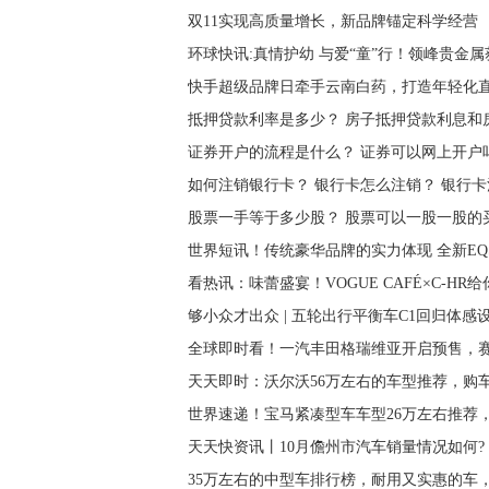
双11实现高质量增长，新品牌锚定科学经营
环球快讯:真情护幼 与爱“童”行！领峰贵金
快手超级品牌日牵手云南白药，打造年轻化
抵押贷款利率是多少？ 房子抵押贷款利息和
证券开户的流程是什么？ 证券可以网上开户
如何注销银行卡？ 银行卡怎么注销？ 银行
股票一手等于多少股？ 股票可以一股一股的
世界短讯！传统豪华品牌的实力体现 全新EQ
看热讯：味蕾盛宴！VOGUE CAFÉ×C-HR
够小众才出众 | 五轮出行平衡车C1回归体感
全球即时看！一汽丰田格瑞维亚开启预售，赛那姊妹
天天即时：沃尔沃56万左右的车型推荐，购
世界速递！宝马紧凑型车车型26万左右推荐
天天快资讯丨10月儋州市汽车销量情况如何? 轩
35万左右的中型车排行榜，耐用又实惠的车