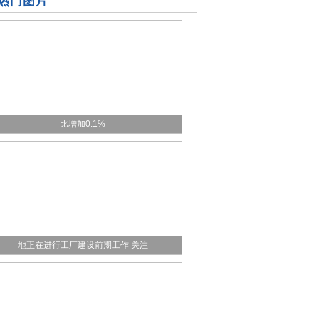
热门图片
！中国港能(00931.HK)中期收入约2.5亿港元 同
比增加0.1%
门钨业：公司控股子公司厦钨新能法国正极材料基
地正在进行工厂建设前期工作 关注