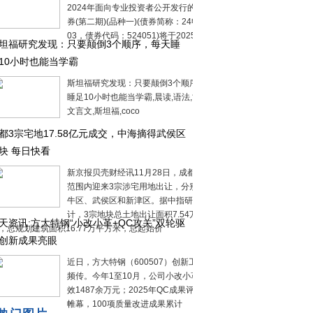
2024年面向专业投资者公开发行的公司债
券(第二期)(品种一)(债券简称：24申宏
03，债券代码：524051)将于2025
坦福研究发现：只要颠倒3个顺序，每天睡
10小时也能当学霸
斯坦福研究发现：只要颠倒3个顺序，每天
睡足10小时也能当学霸,晨读,语法,古诗词,
文言文,斯坦福,coco
都3宗宅地17.58亿元成交，中海摘得武侯区
块 每日快看
新京报贝壳财经讯11月28日，成都市本级
范围内迎来3宗涉宅用地出让，分别位于金
牛区、武侯区和新津区。据中指研究院统
计，3宗地块总土地出让面积7.54万平方
天资讯:方大特钢“小改小革+QC攻关”双轮驱
，总规划建筑面积16.77万平方米，总起始价
创新成果亮眼
近日，方大特钢（600507）创新工作捷报
频传。今年1至10月，公司小改小革项目创
效1487余万元；2025年QC成果评审落下
帷幕，100项质量改进成果累计