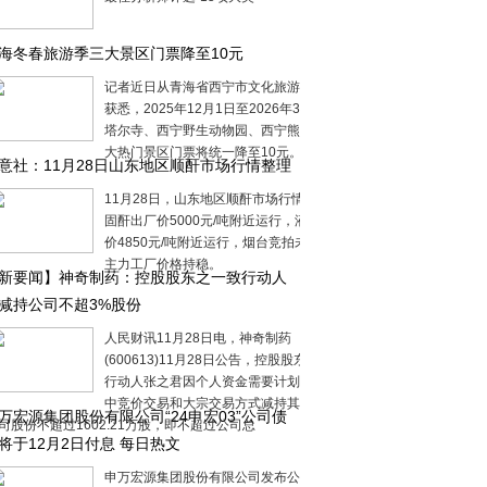
海冬春旅游季三大景区门票降至10元
记者近日从青海省西宁市文化旅游广电局
获悉，2025年12月1日至2026年3月5日，
塔尔寺、西宁野生动物园、西宁熊猫馆三
大热门景区门票将统一降至10元。此次优
意社：11月28日山东地区顺酐市场行情整理
11月28日，山东地区顺酐市场行情整理，
固酐出厂价5000元/吨附近运行，液酐出厂
价4850元/吨附近运行，烟台竞拍未成交，
主力工厂价格持稳。
新要闻】神奇制药：控股股东之一致行动人
减持公司不超3%股份
人民财讯11月28日电，神奇制药
(600613)11月28日公告，控股股东之一致
行动人张之君因个人资金需要计划通过集
中竞价交易和大宗交易方式减持其持有的
万宏源集团股份有限公司“24申宏03”公司债
司股份不超过1602.21万股，即不超过公司总
将于12月2日付息 每日热文
申万宏源集团股份有限公司发布公告，其