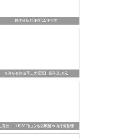
日消息!国联民生证券荣获“第七届新浪财经金麒麟
最佳分析师评选”15项大奖
青海冬春旅游季三大景区门票降至10元
生意社：11月28日山东地区顺酐市场行情整理