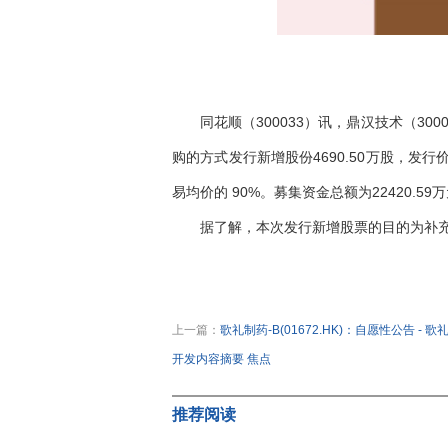
同花顺（300033）讯，鼎汉技术（3000
购的方式发行新增股份4690.50万股，发行价
易均价的 90%。募集资金总额为22420.
据了解，本次发行新增股票的目的为补
关键词：
财经频道
财经资讯
上一篇：
歌礼制药-B(01672.HK)：自愿性公告 - 
开发内容摘要 焦点
下一篇：
长三角古镇转型的品牌顶层设计和产业底层
推荐阅读