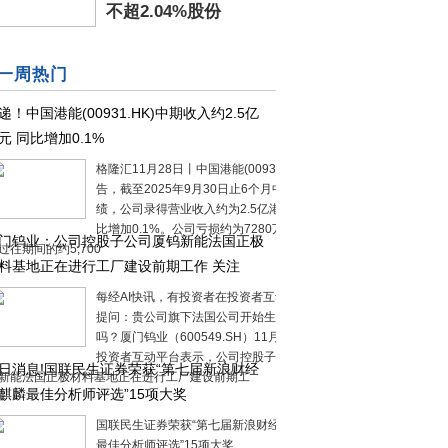
不超2.04%股份
一周热门
递！中国港能(00931.HK)中期收入约2.5亿
元 同比增加0.1%
格隆汇11月28日丨中国港能(00931.HK)公
告，截至2025年9月30日止6个月中期业
绩，公司录得营业收入约为2.5亿港元，同
比增加0.1%。公司亏损约为7280万港元，
门钨业：公司控股子公司厦钨新能法国正极
过往期间的约5,700
料基地正在进行工厂建设前期工作 关注
每经AI快讯，有投资者在投资者互动平台
提问：贵公司旗下法国公司开始生产了
吗？厦门钨业（600549.SH）11月28日在
投资者互动平台表示，公司控股子公司厦
日消息!国联民生证券荣获“第七届新浪财经
新能法国正极材料基地正在进行工厂建设前期工
麒麟最佳分析师评选”15项大奖
国联民生证券荣获“第七届新浪财经金麒麟
最佳分析师评选”15项大奖