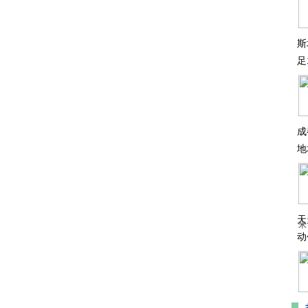
斯
足
成
地
天
米
动