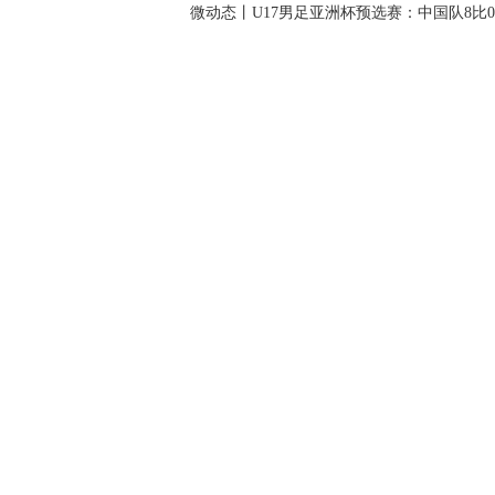
微动态丨U17男足亚洲杯预选赛：中国队8比