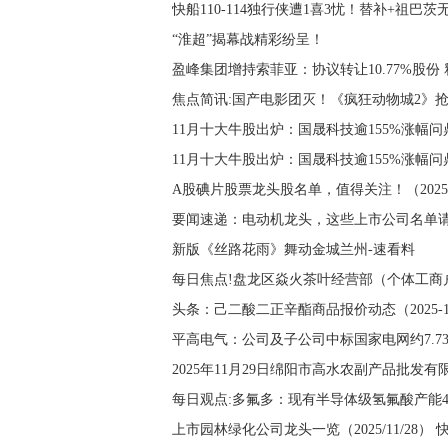
快船110-114独行侠遭1喜3忧！替补+祖巴
“淮超”揭幕战精彩纷呈！
盈峰集团增持索菲亚：协议转让10.77%股份
焦点简讯:国产电影团灭！《疯狂动物城2》
11月十大牛股出炉：国晟科技逾155%涨幅问
11月十大牛股出炉：国晟科技逾155%涨幅问
A股碘片股票龙头股名单，值得关注！（2025/1
要闻速递：电动机龙头，这些上市公司名单请收好！
新版《丝路花雨》舞动金城兰州-速看料
每日焦点!盘龙区焱火茶叶经营部（个体工商户
头条：己二酸二正辛酯商品报价动态（2025-11
平高电气：公司及子公司中标国家电网约7.7
2025年11月29日绵阳市高水农副产品批发
每日观点:多氟多：现有半导体级氢氟酸产能4
上市园林绿化公司龙头一览（2025/11/28） 