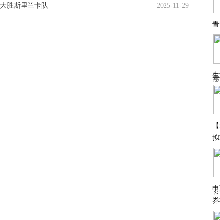
0大胜斯里兰卡队
2025-11-29
青
生
惠
【
拟
申
公
券