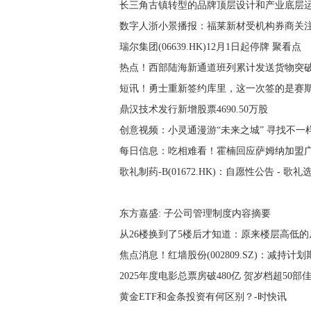
长三角古镇转型的品牌顶层设计和产业底层
数字人浙小景播报：福莱新材受机构券商关注
瑞尔集团(06639.HK)12月1日起停牌 聚看点
热点！西部陆海新通道班列累计发送货物突破
短讯！勇士重新签约库里，这一次签的是赛斯
鼎汉技术发行新增股票4690.50万股
创意视频：小灵通漫游“未来之城” 寻找不一样
每日信息：吃相难看！霍楠回应萨姆纳加盟广
东方嘉盛: 子公司管理制度内容摘要
从26楼换到了5楼后才知道：原来楼层高低
焦点消息！红墙股份(002809.SZ)：减持
2025年度电影总票房破480亿 贺岁档超50部
黄金ETF和金条投资有何区别？-时快讯