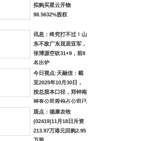
拟购买星云开物
98.5632%股权
讯息：终究打不过！山
东不敌广东屈居亚军，
张博源空砍31+9，前8
名出炉
今日视点:天融信：截
至2025年10月30日，
按总股本口径，郑钟南
持有公司股份占公司已
行股份的比例降至4.999998%，不再
观点：德康农牧
公司持股...
(02419)11月18日斥资
213.97万港元回购2.95
万股