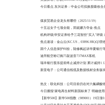
今日看点:东兴证券：中金公司拟换股吸收合并
煤炭贸易企业龙头有哪些（2025/11/19）
十五运女子七项全能，郑妮娜力夺金-焦点
机构评级|华安证券给予三花智控“买入”评级
焦点速读：金山云(KC.US，03896.HK)Q
因个人信息保护纠纷，陆修枫起诉华夏银行等
迪拜航空称订购75架波音737MAX客机
瑞丰银行股东提前终止减持计划 累计减持1.1
热文：联化科技：公司目前仍在对六氟磷酸
今日播报!家电再生材料新国标来了 明确使
【新华500】新华500指数（989001）19日涨0.