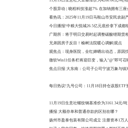
11月19日生意社大豆基准价为4268.00元/吨
个股异动 | 晓程科技涨超7% 在加纳拥有三座
看热讯：2025年11月19日马鞍山市安民农
今日播报!中粮大悦城26.5亿元底价拿下成都
广期所：将于明日交易时起调整碳酸锂期货
兄弟因房子反目！榆树法院暖心调解|观点
观焦点：现身医院，全红婵晒出动态，原因
微软Win11任务栏将迎巨变，输入“@”即可召
每日热议!九号公司：11月18日持仓该股ETF资金
11月19日生意社螺纹钢基准价为3161.34元/吨
播报:大额存单和普通存款的区别在哪？
扬州市盈泰包装有限公司成立 注册资本1万