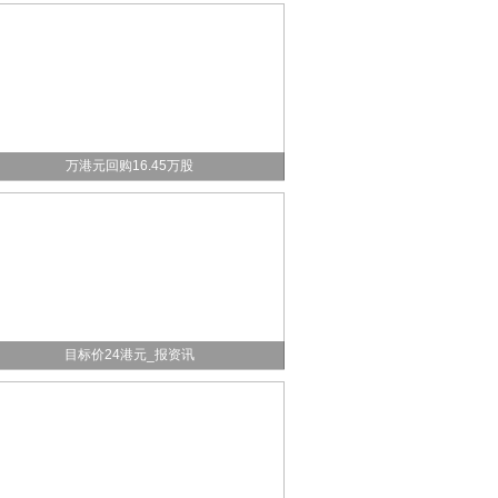
热门：国鸿氢能(09663.HK)11月18日耗资86.48
万港元回购16.45万股
行评级丨大摩：吉利汽车股价未来15天内将上涨
目标价24港元_报资讯