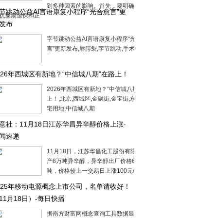
到多种因素的影响。首先，要明确退保分
节跳动公益AI言语康复小程序“光合愈言”更
犹豫期退保和正
发布
字节跳动公益AI言语康复小程序“光合愈
言”更新发布,唇腭裂,字节跳动,手术,测评
026年西城区有新地？“中信城八期”在路上！
2026年西城区有新地？“中信城八期”在路
上！,北京,西城区,金融街,金宝街,东城区,住
宅用地,中信城八期
意社：11月18日江苏华昌异辛醇价格上涨-
闻速递
11月18日，江苏华昌化工股份有限公司年
产8万吨异辛醇，异辛醇出厂价格6250元/
吨，价格较上一交易日上涨100元/吨。
025年移动电源概念上市公司，名单请收好！
11月18日）-每日快播
据南方财富网概念查询工具数据显示，移