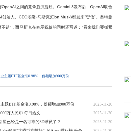
OpenAI之间的竞争愈演愈烈。Gemini 3发布后，OpenAI联合
xAI创始人、CEO埃隆·马斯克(Elon Musk)都发来“贺信”。奥特曼
看起来很不错”，而马斯克在表示祝贺的同时还写道：“看来我们要抓紧
业主题ETF基金涨0.98%，份额增加900万份
主题ETF基金涨0.98%，份额增加900万份
2025-11-20
00万人民币 每日热文
2025-11-20
新星已经是一名可靠的3D球员了？
2025-11-20
i 3 Pro登顶“大模型竞技场”LMArena排行榜 头条
2025-11-20