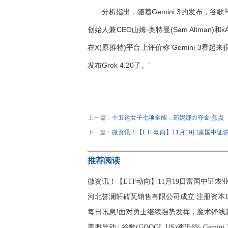
分析指出，随着Gemini 3的发布，谷歌与
创始人兼CEO山姆·奥特曼(Sam Altman)和
在X(原推特)平台上评价称“Gemini 3
发布Grok 4.20了。”
关键词：
美股
谷歌
智通财经网
上一篇：
十五运女子七项全能，郑妮娜力夺金-焦点
下一篇：
微资讯！【ETF动向】11月19日富国中证农
推荐阅读
微资讯！【ETF动向】11月19日富国中证农业
河北誉澜轩砖瓦销售有限公司成立 注册资本10
每日讯息!面对勇士继续强势发挥，魔术锋线
美股异动 | 谷歌(GOOGL.US)涨近6% Gemin