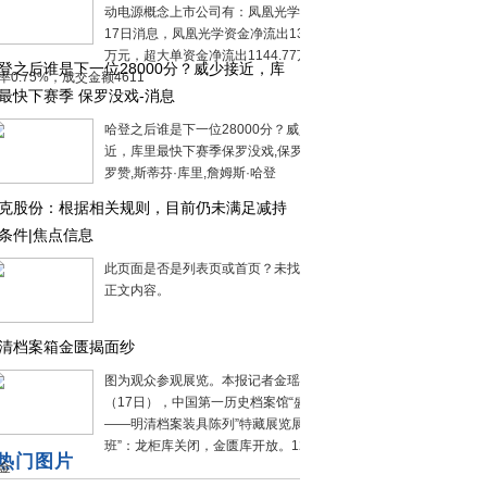
动电源概念上市公司有：凤凰光学：11月
17日消息，凤凰光学资金净流出1326.86
万元，超大单资金净流出1144.77万元，换
登之后谁是下一位28000分？威少接近，库
率0.75%，成交金额4611
最快下赛季 保罗没戏-消息
哈登之后谁是下一位28000分？威少接
近，库里最快下赛季保罗没戏,保罗,威少,德
罗赞,斯蒂芬·库里,詹姆斯·哈登
克股份：根据相关规则，目前仍未满足减持
条件|焦点信息
此页面是否是列表页或首页？未找到合适
正文内容。
清档案箱金匮揭面纱
图为观众参观展览。本报记者金瑶摄昨天
（17日），中国第一历史档案馆“盛载千秋
——明清档案装具陈列”特藏展览展厅“交
班”：龙柜库关闭，金匮库开放。120座明
热门图片
金