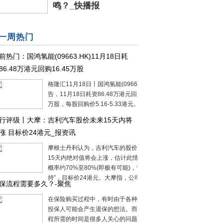
鸣？_快播报
一周热门
前热门：国鸿氢能(09663.HK)11月18日耗
86.48万港元回购16.45万股
格隆汇11月18日丨国鸿氢能(09663.HK)公
告，11月18日耗资86.48万港元回购16.45
万股，每股回购价5.16-5.33港元。
行评级丨大摩：吉利汽车股价未来15天内将
涨 目标价24港元_报资讯
摩根士丹利认为，吉利汽车的股价在未来
15天内绝对值将会上涨，估计此情境实现
概率约70%至80%(即极有可能)，评级“增
持”，目标价24港元。大摩指，公司第三季
保流程需要多久？-聚焦
在保险购买过程中，有时由于各种原因，
投保人可能会产生退保的想法。而退保流
程所需的时间是很多人关心的问题，它受