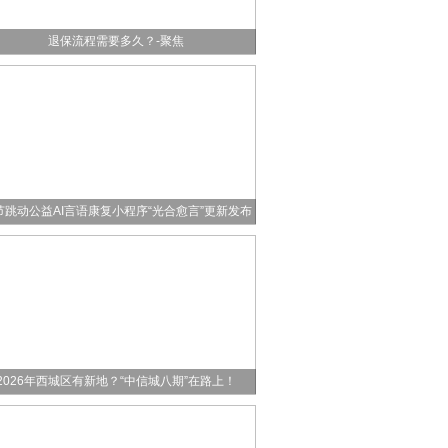
退保流程需要多久？-聚焦
节跳动公益AI言语康复小程序“光合愈言”更新发布
2026年西城区有新地？“中信城八期”在路上！