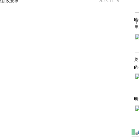
合新政要求
2025-11-19
哈
手
里
奥
的
明
清