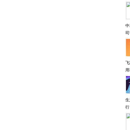
中
司
飞
用
生
行