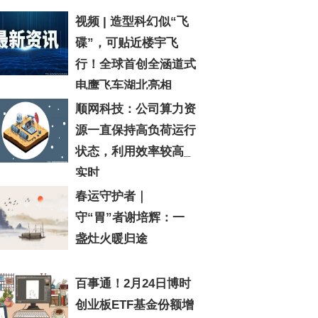
视频 | 造型科幻似“飞
碟”，可贴近楼宇飞
行！全球首创全涵道式
电鹰飞车湖北亮相
顺网科技：公司算力资
源一直保持高负荷运行
状态，利用效率较高_
实时
春运守护者｜
守“胃”者谢培辉：一
盏灶火暖归途
百事通！2月24日博时
创业板ETF基金份额增