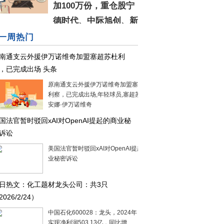
加100万份，重仓股宁
德时代、中际旭创、新
盛
一周热门
南通支云外援伊万诺维奇加盟塞超苏杜利
，已完成出场 头条
原南通支云外援伊万诺维奇加盟塞超苏杜
利察，已完成出场,年轻球员,塞超苏杜利察,
安娜·伊万诺维奇
国法官暂时驳回xAI对OpenAI提起的商业秘
诉讼
美国法官暂时驳回xAI对OpenAI提起的商
业秘密诉讼
日热文：化工题材龙头公司：共3只
2026/2/24）
中国石化600028：龙头，2024年，公司
实现净利润503.13亿，同比增