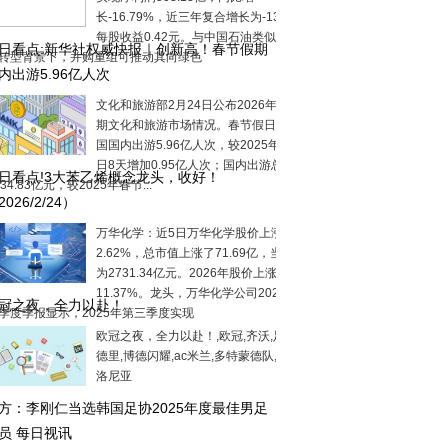
长-16.79%，近三年复合增长为-13.4%；
每股收益0.42元。与中国石油类似，在能
日看点:新华社权威快报｜创新高！春节假期
转型背景下，并购重组可推动其向绿色
内出游5.96亿人次
文化和旅游部2月24日公布2026年春节假
期文化和旅游市场情况。春节假日9天，全
国国内出游5.96亿人次，较2025年春节假
日8天增加0.95亿人次；国内出游总花费
日看点!3大苯乙烯概念龙头，收好！
034.83亿元，较2025年春节...
2026/2/24）
万华化学：近5日万华化学股价上涨
2.62%，总市值上涨了71.69亿，当前市值
为2731.34亿元。2026年股价上涨
11.37%。龙头，万华化学公司2025年第
冠之夜，全力以赴！
季度季报显示，2025年第三季度实现
欧冠之夜，全力以赴！,欧冠,齐沃,足球,马
德里,博德闪耀,ac米兰,多特蒙德队,米兰博
洛尼亚
方：李刚仁当选韩国足协2025年度最佳男足
员 每日视讯