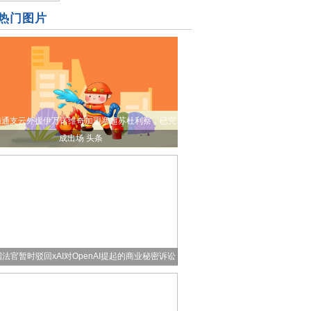
热门图片
南通支云外援伊万诺维奇加盟塞超苏杜利察，已完
成出场 头条
法官暂时驳回xAI对OpenAI提起的商业秘密诉讼