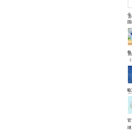
今
源
国
每
8
（
欧
三
官
球