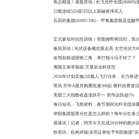
焦点精选！港股异动 | 长飞光纤光缆(06869
52股连续5日或5日以上获融资净买入
正式参加对抗性训练！塔图姆即将回归，凯
板块异动 | 光伏设备概念股走高 太空光伏方
佑驾创新成团铁三角，单打独斗玩不转了？
夷陵立体草莓园 尽显农业科技范
2026年计划实施2次载人飞行任务，全力推
简讯:开年A股并购重组逾500起 硬科技赛道
美股三大指数收盘涨跌不一 英伟达跌超5%
每日短讯：飞凯材料：春节期间光纤光缆涂
华阳集团股票分红是怎么样的？每年分红多少？（
观速讯丨记者：阿芳今天完成20分钟的跑步
快资讯：机构评级|东莞证券给予华阳集团“买