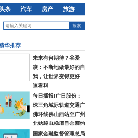
头条
汽车
房产
旅游
精华推荐
未来有何期待？谷爱
凌：不断地做最好的自
我，让世界变得更好
速看料
每日播报!广日股份：
珠三角城际轨道交通广
佛环线佛山西站至广州
北站段电梯项目金额约
76.9万元
国家金融监督管理总局