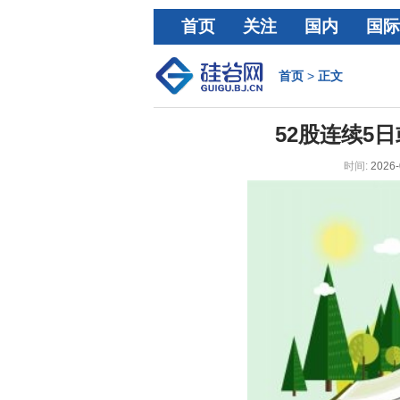
首页
关注
国内
国际
经济
首页
>
正文
52股连续5
时间:
2026-