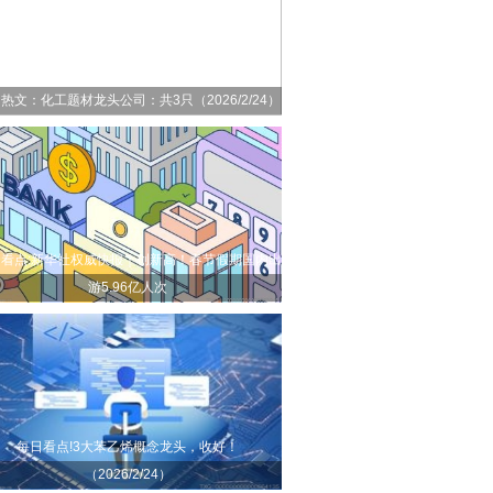
热文：化工题材龙头公司：共3只（2026/2/24）
看点:新华社权威快报｜创新高！春节假期国内出
游5.96亿人次
每日看点!3大苯乙烯概念龙头，收好！
（2026/2/24）