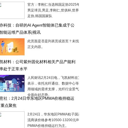
官方：李刚仁当选韩国足协2025年度最佳
男足球员,男足,李刚仁,世俱杯,世界杯,韩国
足协,韩国国家队
亦科技：自研的AI Agent智能体已集成于公
智能运维产品体系|视讯
此页面是否是列表页或首页？未找到合适
正文内容。
凯材料：公司紫外固化材料相关产品产能利
率处于正常水平
人民财讯2月24日电，飞凯材料在互动平台
表示，依托光纤通信、数据中心等核心应
用领域的需求支撑，光纤行业景气度呈现
全面向好态势。
意社：2月24日华东地区PMMA价格持稳运
 重点聚焦
2月24日，华东地区PMMA粒子国产货源主
流商谈价格参考10500-13200元/吨，目前
PMMA价格持稳运行为主。