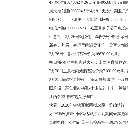
心动公司(02400)2月26日斥资495.88万港元回
周大福创建(00659)将于4月9日派发中期股息每
RBC Capital下调第一太阳能目标价至236美
电投产融(000958.SZ)：截至目前子公司
生意社：2月26日铜陵化工苯酐报价暂稳 每
新春走基层丨春运里的温柔守护：导盲犬“拿
2月26日生意社铅基准价为16620.00元/吨
每日播报!动静相宜过大年：山西体育博物馆上
2月26日生意社丙烯腈基准价为7100.00元/吨
2月25日南方创业板ETF基金份额减少40
图片报：拜仁看好梅孔-卡多佐的未来，希望
江西各校迎来“超短学期”
快看：2026年钢铁互联网概念股一览(附股)
方正证券股东中国信达减持计划期间未实施
百胜智能：公司副董事长拟减持不超3%公司