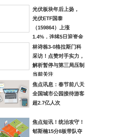
光伏板块年后上扬，
光伏ETF国泰
（159864）上涨
1.4%，连续5日迎资金
流入，行业反内卷受关注
林诗栋3-0格拉斯门科
采访！点赞对手实力，
解析暂停与第三局压制
当前关注
焦点讯息：春节前八天
全国城市公园接待游客
超2.7亿人次
焦点短讯！统治攻守！
郇斯楠15分8板带队夺