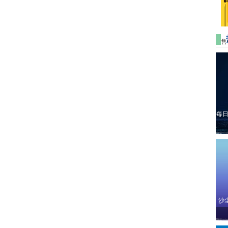
售
每日
沙