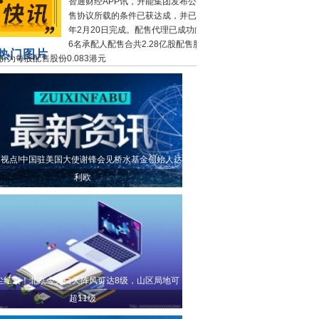
智通财经APP讯，升能集团发布公告，配
售协议所载的条件已获达成，并已于2026
年2月20日完成。配售代理已成功向不少于
6名承配人配售合共2.28亿股配售股份，配
热门图片
价为每股配售股份0.083港元
视点!中国驻美国大使谢锋会见桥水基金创始人达
利欧
尘结束！北京今天白天阵风可达8级，山区局地可
超11级