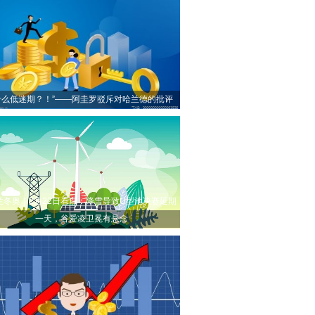
什么低迷期？！”——阿圭罗驳斥对哈兰德的批评
兰冬奥｜2月22日看点：降雪导致U型池决赛延期
一天，谷爱凌卫冕有悬念