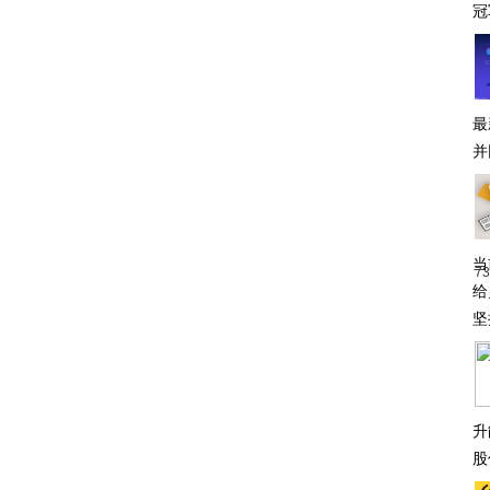
冠
最
并
当
7
给
坚
升
股