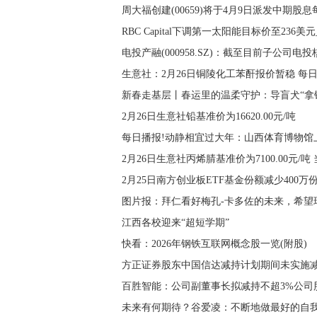
周大福创建(00659)将于4月9日派发中期股息每
RBC Capital下调第一太阳能目标价至236美
电投产融(000958.SZ)：截至目前子公司
生意社：2月26日铜陵化工苯酐报价暂稳 每
新春走基层丨春运里的温柔守护：导盲犬“拿
2月26日生意社铅基准价为16620.00元/吨
每日播报!动静相宜过大年：山西体育博物馆上
2月26日生意社丙烯腈基准价为7100.00元/吨
2月25日南方创业板ETF基金份额减少40
图片报：拜仁看好梅孔-卡多佐的未来，希望
江西各校迎来“超短学期”
快看：2026年钢铁互联网概念股一览(附股)
方正证券股东中国信达减持计划期间未实施
百胜智能：公司副董事长拟减持不超3%公司
未来有何期待？谷爱凌：不断地做最好的自我