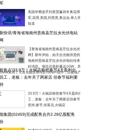
军
美国华裔选手刘美贤赢得冬奥花滑女单冠
军,花滑,美国,刘美贤,奥运会,单人滑,冬奥会
短道
新快讯!青海省海南州贵南县茫拉乡光伏电站
网
【青海省海南州贵南县茫拉乡光伏电站并
网】新年伊始，由天合光能供货的青海省
海南州贵南县茫拉乡光伏电站传来并网的
好消息。项目总装机量达1GW，其中
前焦点!33.9万！火锅店称把春节4天盈利分
30MW采用了天合光能至尊N型700W+组件，以硬核产品
员工，老板：去年关了两家店 但春节福利要
持
33.9万！火锅店称把春节4天盈利分给员
工，老板：去年关了两家店但春节福利要
坚持,春节,传菜员,火锅店
能集团(02459)完成配售合共2.28亿股配售
份