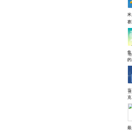
米
赛
焦
地
的
当
序
克
最