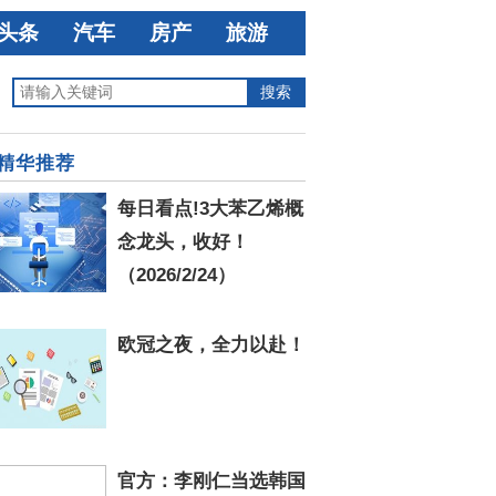
头条
汽车
房产
旅游
精华推荐
每日看点!3大苯乙烯概
念龙头，收好！
（2026/2/24）
欧冠之夜，全力以赴！
官方：李刚仁当选韩国