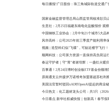
每日播报!广日股份：珠三角城际轨道交通广佛
国家金融监督管理总局山西监管局核准彭贝山
生意社：2月25日福建东南电化盐酸报价 观
中国钢铁工业协会：2月中旬21个城市5大品种钢
风华高科：公司2025年前三季度产能利用率
视频 | 造型科幻似“飞碟”，可贴近楼宇飞
顺网科技：公司算力资源一直保持高负荷运行
春运守护者｜守“胃”者谢培辉：一盏灶火暖
百事通！2月24日博时创业板ETF基金份额
原南通支云外援伊万诺维奇加盟塞超苏杜利察
美国法官暂时驳回xAI对OpenAI提起的商业
今日热文：化工题材龙头公司：共3只（2026/2
今日看点:新华社权威快报｜创新高！春节假期