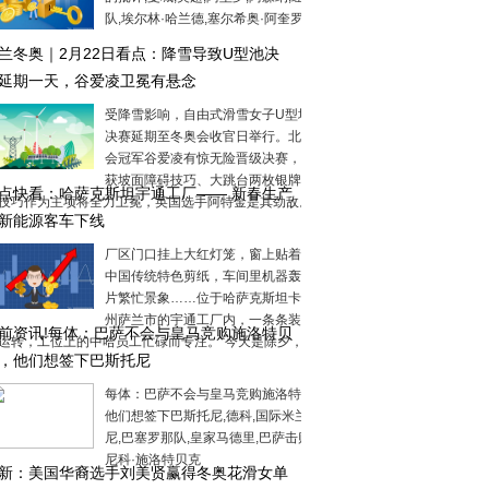
队,埃尔林·哈兰德,塞尔希奥·阿奎罗
兰冬奥｜2月22日看点：降雪导致U型池决
延期一天，谷爱凌卫冕有悬念
受降雪影响，自由式滑雪女子U型场地技巧
决赛延期至冬奥会收官日举行。北京冬奥
会冠军谷爱凌有惊无险晋级决赛，她已斩
获坡面障碍技巧、大跳台两枚银牌，U型场
点快看：哈萨克斯坦宇通工厂—— 新春生产
技巧作为主项将全力卫冕，英国选手阿特金是其劲敌。男
新能源客车下线
厂区门口挂上大红灯笼，窗上贴着“福”字和
中国传统特色剪纸，车间里机器轰鸣，一
片繁忙景象……位于哈萨克斯坦卡拉干达
州萨兰市的宇通工厂内，一条条装配线有
前资讯!每体：巴萨不会与皇马竞购施洛特贝
运转，工位上的中哈员工忙碌而专注。“今天是除夕，祝
，他们想签下巴斯托尼
每体：巴萨不会与皇马竞购施洛特贝克，
他们想签下巴斯托尼,德科,国际米兰,巴斯托
尼,巴塞罗那队,皇家马德里,巴萨击败皇马,
尼科·施洛特贝克
新：美国华裔选手刘美贤赢得冬奥花滑女单