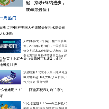
冠！持球+终结进步，
获年度最佳！
一周热门
日视点!中国驻美国大使谢锋会见桥水基金创
人达利欧
人民财讯2月22日电，据中国驻美国大使
馆，2026年2月20日，中国驻美国大使谢
锋会见桥水基金创始人达利欧，双方就中
美关系和世界经济等共同关心的问题交换
尘结束！北京今天白天阵风可达8级，山区
看法。
地可超11级
沙尘结束！北京今天白天阵风可达8级，山
区局地可超11级,大风,沙尘,阵风,山区,冷空
气,北京市,最高气温
什么低迷期？！”——阿圭罗驳斥对哈兰德的
评
“什么低迷期？！”——阿圭罗驳斥对哈兰德
的批评,曼城,英超,阿圭罗,阿森纳,纽卡斯尔