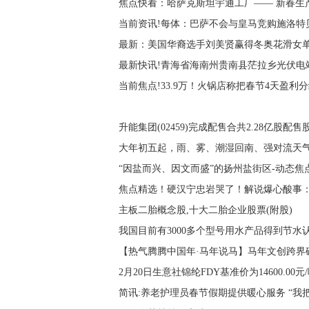
焦点快看：哈萨克斯坦宇通工厂—— 新春生
当前资讯!每体：巴萨不会与皇马竞购施洛特
最新：美国华裔选手刘美贤赢得冬奥花滑女
最新快讯!青海省海南州贵南县茫拉乡光伏电
当前焦点!33.9万！火锅店称把春节4天盈
升能集团(02459)完成配售合共2.28亿股配售
大年初五起，雨、雾、潮湿回南、强对流天
“因盐而兴、因文而盛”的扬州盐街区-动态焦
焦点精选！硬汉宁忠岩哭了！解说爆心酸事
主板二胎概念股,十大二胎企业股票(附股)
我国目前有3000多个型号用水产品得到节水
【热气腾腾中国年·马年说马】马年文创跨界
2月20日生意社锦纶FDY基准价为14600.00元
简讯:养老护理员春节假期提供暖心服务 “我