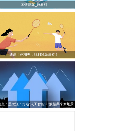
国铁辟谣_速看料
通讯！苏翊鸣，顺利晋级决赛！
消息：黑龙江：打造“人工智能＋”数据共享新场景