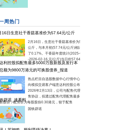
一周热门
月16日生意社干香菇基准价为57.64元/公斤
2月16日，生意社干香菇基准价为57.64元/
公斤，与本月初(57.74元/公斤)相比，下降
了0.17%。干香菇年度统计(2025-02-16-
-2026-02-16,元/公斤)当日价57.64日涨幅
达利控股拟配售最多5000万股新股及发行本
总额为9800万港元的可换股债券_报道
热点栏目自选股数据中心行情中心资金流
向模拟交易客户端意达利控股公布，于
2026年2月13日，公司与配售代理订立配
售协议，拟透过配售代理配售最多5000万
铁辟谣_速看料
新股份，配售价为每股股份0.30港元，较于配售
国铁辟谣
讯！苏翊鸣，顺利晋级决赛！