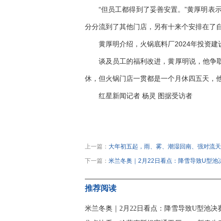
“但员工都得到了妥善安置。”黄厚明表
分分流到了其他门店，另有十来个安排在了
黄厚明介绍，火锅底料厂2024年投资建
谈及员工的福利改进，黄厚明说，他争
休，但火锅门店一贯都是一个月休四五天，他
红星新闻记者 杨灵 图据受访者
关键词：
春节
传菜员
火锅店
上一篇：
大年初五起，雨、雾、潮湿回南、强对流天
下一篇：
米兰冬奥｜2月22日看点：降雪导致U型
推荐阅读
米兰冬奥｜2月22日看点：降雪导致U型池