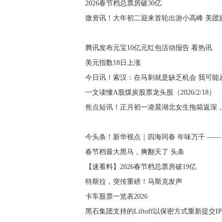
2026春节档总票房破30亿
微资讯！大年初二迎来首轮出游小高峰 美团
腾讯发布元宝10亿元红包活动报告 看热讯
美元指数18日上涨
今日讯！索汉：在马刺就是缺乏机会 我可能
一文读懂A股煤炭股票龙头股（2026/2/18）
焦点短讯！正月初一凌晨湖北女生拖箱返深
今头条！新华视点｜四海同春 年味万千 ——
春节档最大黑马，爽翻天了 头条
【速看料】2026春节档总票房破19亿
特斯拉，突传重磅！马斯克发声
卡车股票一览表2026
黑石集团支持的Liftoff以保密方式重新提交I