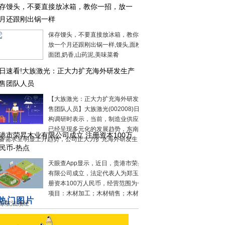
存馒头，不要直接放冰箱，教你一招，放一
月还跟刚出锅一样
保存馒头，不要直接放冰箱，教你一招，
放一个月还跟刚出锅一样,馒头,面粉,牛奶,
面团,奶香,山药泥,美味菜肴
日速看!大族激光：正大力扩充海外研发生产
售团队人员
【大族激光：正大力扩充海外研发生产销
售团队人员】大族激光(002008)日前在机
构调研时表示，当前，制造业供应链产地
已经呈现多元化的发展趋势，东南亚地区
港市荣昇木业有限公司成立 注册资本100万
备需求呈明显上升趋势，公司正大力扩充海外研发生
民币-热点
天眼查App显示，近日，贵港市荣昇木业
有限公司成立，法定代表人为郑玉华，注
册资本100万人民币，经营范围为一般经营
项目：木材加工；木材销售；木材收购
热门图片
除依法须经