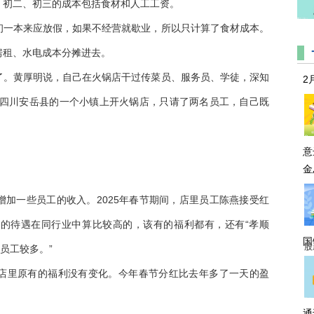
，初二、初三的成本包括食材和人工工资。
初一本来应放假，如果不经营就歇业，所以只计算了食材成本。
房租、水电成本分摊进去。
了。黄厚明说，自己在火锅店干过传菜员、服务员、学徒，深知
2
在四川安岳县的一个小镇上开火锅店，只请了两名员工，自己既
意
金
加一些员工的收入。2025年春节期间，店里员工陈燕接受红
的待遇在同行业中算比较高的，该有的福利都有，还有“孝顺
国
股
员工较多。”
店里原有的福利没有变化。今年春节分红比去年多了一天的盈
通