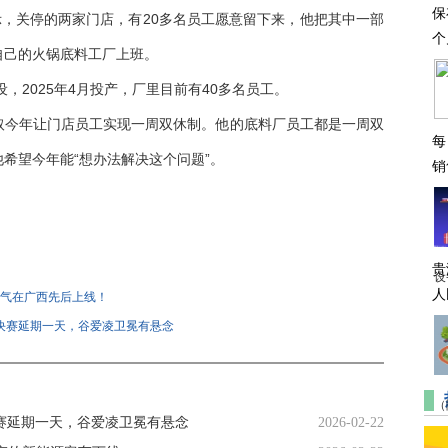
保
示，关停的两家门店，有20多名员工愿意留下来，他把其中一部
个
自己的火锅底料工厂上班。
设，2025年4月投产，厂里目前有40多名员工。
取今年让门店员工实现一周双休制。他的底料厂员工都是一周双
每
希望今年能“想办法解决这个问题”。
销
贵
设
人
气在广西先后上线！
池决赛延期一天，谷爱凌卫冕有悬念
（
决赛延期一天，谷爱凌卫冕有悬念
2026-02-22