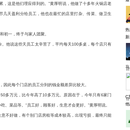
累，这是他们理应得到的。”黄厚明说，他做了十多年火锅店老
节几天盈利分给员工，他也在最忙的店里打杂、传菜、做卫生
热
夕和初一，终于与家人团聚。
新
。他说这些天员工太辛苦了，平均每天100多桌，每个店只有
马
目
少，因此每个门店的员工分到的钱金额差异比较大。
50多万元，比今年高了10多万元。原因在于，今年只有6家门
C
任
他
吃、菜品等。“员工好，顾客好，生意才会更好。”黄厚明说。
生意不好做，有个别门店房租等成本较高，出现亏损，最终只能