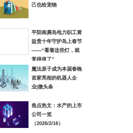
己也给宠物
平阳南麂岛电力职工黄
益贵十年守护岛上春节
——“看着这些灯，就
觉得值了”
魔法原子成为本届春晚
首家亮相的机器人企
业|微头条
焦点热文：水产的上市
公司一览
（2026/2/16）