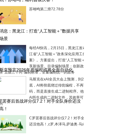
苏翊鸣第二滑72.78分
消息：黑龙江：打造“人工智能＋”数据共享
场景
每经AI快讯，2月15日，黑龙江发布《黑龙
江省“人工智能＋”政务深化应用工作方
案》。方案提出，打造“人工智能＋”数据共
享新场景。目录编制场景：创新政务数据
斯克预言2026年底编程或将全面自动化
录“五级三十同”编制标准，全量编制统一的政务
马斯克在xAI全员大会上预测，到2026年
底，AI将彻底绕过传统编程，不再写代
码，而是直接生成二进制程序。他认为，
AI所生成的二进制文件，其效率可以超过
罗罢赛后首战评分仅7.2！对手全队身价还没
何
高！
C罗罢赛后首战评分仅7.2！对手全队身价
还没他高！,c罗,本泽马,萨迪奥·马内