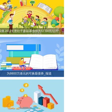
2月16日生意社干香菇基准价为57.64元/公斤
利控股拟配售最多5000万股新股及发行本金总额
为9800万港元的可换股债券_报道