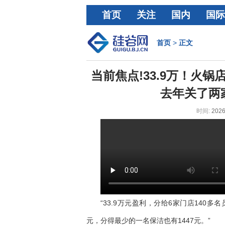
首页
关注
国内
国际
经济
首页
>
正文
当前焦点!33.9万！火
去年关了两
时间:
2026
“33.9万元盈利，分给6家门店140多
元，分得最少的一名保洁也有1447元。”