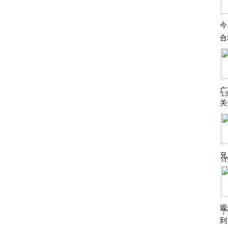
今
合
广
1
关
兄
日
观
了
到