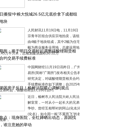
日播报!中粮大悦城26.5亿元底价拿下成都组
地块
人民财讯11月19日电，11月19日，成都一
宗青羊区组合供应宗地拍卖，该组合宗地
由4幅子地块组成，其中2幅为住宅用地，2
幅为商业服务业用地，总建设用地面积
期所：将于明日交易时起调整碳酸锂期货相
3.45万平方米，总规划建筑面积30.52万
合约交易手续费标准
中国网财经11月19日讯昨日，广州期货交
易所(简称“广期所”)发布相关公告表示，经
研究决定，对碳酸锂期货相关合约的交易
手续费标准作如下调整：自2025年11月20
弟因房子反目！榆树法院暖心调解|观点
交易时起，碳酸锂期货LC2601合约
近日，榆树市人民法院大岭人民法庭的调
解室里，一对从小一起长大的兄弟俩正在
争吵。曾经互相帮衬的阿山(化名)和阿怀
(化名)，如今因一栋“不翼而飞”的老房子成
焦点：现身医院，全红婵晒出动态，原因找
冤家，
，谁注意她的举动