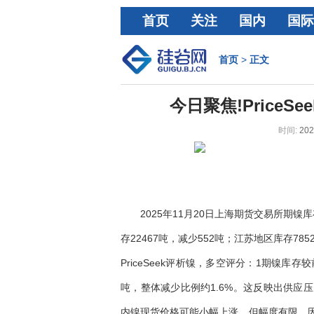
首页
关注
国内
国际
经济
首页
>
正文
今日聚焦!PriceS
时间:
202
2025年11月20日上海期货交易所期镍
存22467吨，减少552吨；江苏地区库存78
PriceSeek评析镍，多空评分：1期镍库存
吨，整体减少比例约1.6%。这反映出供应
内镍现货价格可能小幅上涨，但幅度有限，