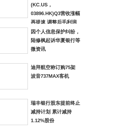
(KC.US，
03896.HK)Q3营收涨幅
再提速 调整后毛利润
.9亿元 同比增长28%
因个人信息保护纠纷，
陆修枫起诉华夏银行等
微资讯
迪拜航空称订购75架
波音737MAX客机
瑞丰银行股东提前终止
减持计划 累计减持
1.12%股份