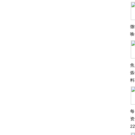
微
唤
焦
炼
料
每
资
2