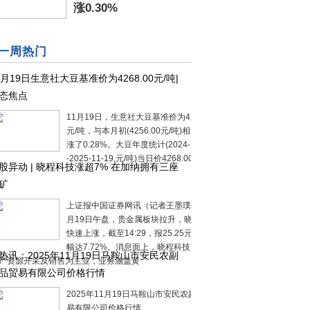
涨0.30%
一周热门
1月19日生意社大豆基准价为4268.00元/吨|
态焦点
11月19日，生意社大豆基准价为4268.00
元/吨，与本月初(4256.00元/吨)相比，上
涨了0.28%。大豆年度统计(2024-11-19-
-2025-11-19,元/吨)当日价4268.00日
股异动 | 晓程科技涨超7% 在加纳拥有三座
矿
上证报中国证券网讯（记者王墨璞嘉）11
月19日午盘，贵金属板块拉升，晓程科技
快速上涨，截至14:29，报25.25元/股，涨
幅达7.72%。消息面上，晓程科技以黄金
热讯：2025年11月19日马鞍山市安民农副
产资源开采及销售为主业，业务涵盖黄
品贸易有限公司价格行情
2025年11月19日马鞍山市安民农副产品贸
易有限公司价格行情