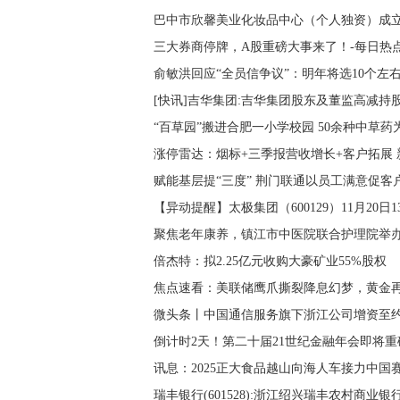
巴中市欣馨美业化妆品中心（个人独资）成立
三大券商停牌，A股重磅大事来了！-每日热
俞敏洪回应“全员信争议”：明年将选10个左
[快讯]吉华集团:吉华集团股东及董监高减持
“百草园”搬进合肥一小学校园 50余种中草药
涨停雷达：烟标+三季报营收增长+客户拓展
赋能基层提“三度” 荆门联通以员工满意促客
【异动提醒】太极集团（600129）11月20日
聚焦老年康养，镇江市中医院联合护理院举办
倍杰特：拟2.25亿元收购大豪矿业55%股权
焦点速看：美联储鹰爪撕裂降息幻梦，黄金再
微头条丨中国通信服务旗下浙江公司增资至约1
倒计时2天！第二十届21世纪金融年会即将重
讯息：2025正大食品越山向海人车接力中国