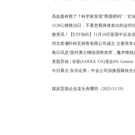
高血脂有救了？科学家发现“降脂密码”：甘油三
1120心梗救治日，不要忽视身体发出的这些
微资讯！【ETF动向】11月19日富国中证农业
河北誉澜轩砖瓦销售有限公司成立 注册资本10
每日讯息!面对勇士继续强势发挥，魔术锋线
美股异动 | 谷歌(GOOGL.US)涨近6% Gemin
今日看点:东兴证券：中金公司拟换股吸收合并
煤炭贸易企业龙头有哪些（2025/11/19）