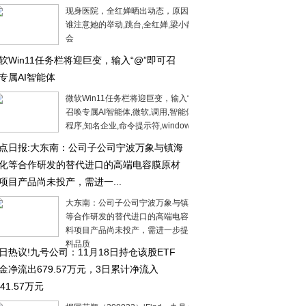
现身医院，全红婵晒出动态，原因找到，
谁注意她的举动,跳台,全红婵,梁小静,全运
会
软Win11任务栏将迎巨变，输入“@”即可召
专属AI智能体
微软Win11任务栏将迎巨变，输入“@”即可
召唤专属AI智能体,微软,调用,智能体,应用
程序,知名企业,命令提示符,windows
点日报:大东南：公司子公司宁波万象与镇海
化等合作研发的替代进口的高端电容膜原材
项目产品尚未投产，需进一...
大东南：公司子公司宁波万象与镇海炼化
等合作研发的替代进口的高端电容膜原材
料项目产品尚未投产，需进一步提升原材
料品质
日热议!九号公司：11月18日持仓该股ETF
金净流出679.57万元，3日累计净流入
241.57万元