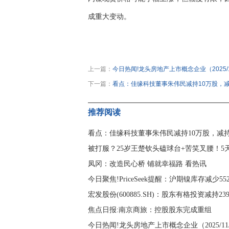
成重大变动。
关键词：
镍
上一篇：
今日热闻!龙头房地产上市概念企业（2025/1
下一篇：
看点：佳缘科技董事朱伟民减持10万股，减持
推荐阅读
看点：佳缘科技董事朱伟民减持10万股，减持金
被打服？25岁王楚钦头磕球台+苦笑叉腰！
凤冈：改造民心桥 铺就幸福路 看热讯
今日聚焦!PriceSeek提醒：沪期镍库存减少55
宏发股份(600885.SH)：股东有格投资减持23
焦点日报:南京商旅：控股股东完成重组
今日热闻!龙头房地产上市概念企业（2025/11/