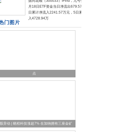
据同花顺（300033）iFind，九号公司11
月18日ETF资金当日净流出679.57万元，3
日累计净流入2241.57万元，5日累计净流
入4728.94万
热门图片
月19日生意社大豆基准价为4268.00元/吨|动态焦
点
股异动 | 晓程科技涨超7% 在加纳拥有三座金矿