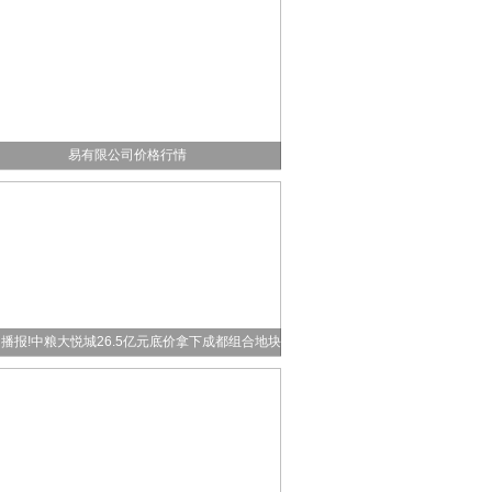
热讯：2025年11月19日马鞍山市安民农副产品贸
易有限公司价格行情
播报!中粮大悦城26.5亿元底价拿下成都组合地块