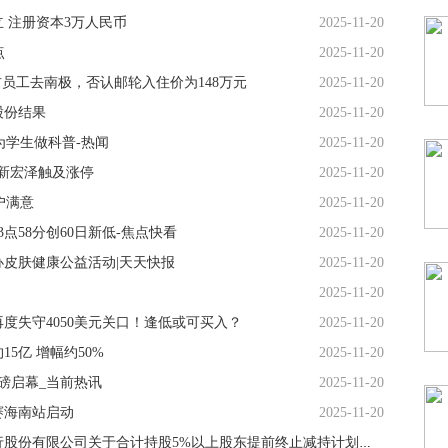
 注册资本3万人民币
2025-11-20
点
2025-11-20
右员工去南极，否认邮轮入住价为148万元
2025-11-20
股份结果
2025-11-20
为学生做科普-热闻
2025-11-20
利率
 新宏泽触及涨停
2025-11-20
户满意
2025-11-20
13点58分创60日新低-焦点快看
2025-11-20
皮肤健康公益活动|天天快报
2025-11-20
2025-11-20
度失守4050美元关口！逢低或可买入？
2025-11-20
5亿 增幅约50%
2025-11-20
磅启幕_当前热讯
2025-11-20
赛海南站启动
2025-11-20
瑞丰银行(601528):浙江绍兴瑞丰农村商业银行股份有限公司关于合计持股5%以上股东提前终止减持计划暨减持股份结果