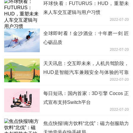
环球快看：FUTURUS：HUD，重塑未
来人车交互逻辑与用户习惯
2022-07-20
全球即时看！金沙酒业：十年磨一剑 匠
心砺品质
2022-07-20
天天讯息：交互即未来，人机共驾阶段，
HUD是智能汽车兼顾安全与体验的可靠
2022-07-20
选择
每日短讯：国内首家：3D引擎 Cocos 正
式宣布支持Switch平台
2022-07-20
焦点快报!南方饮料“北伐”：磁力创服助力
天地壹号在快手破局