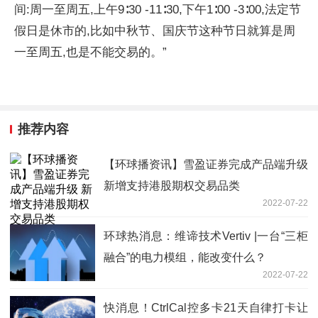
间:周一至周五,上午9∶30 -11∶30,下午1∶00 -3∶00,法定节
假日是休市的,比如中秋节、国庆节这种节日就算是周
一至周五,也是不能交易的。”
推荐内容
【环球播资讯】雪盈证券完成产品端升级
新增支持港股期权交易品类
2022-07-22
环球热消息：维谛技术Vertiv |一台“三柜
融合”的电力模组，能改变什么？
2022-07-22
快消息！CtrlCal控多卡21天自律打卡让