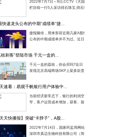
2022年7月7日～9日,CCTV《大国精品》
栏目组一行5人采访得石珠宝,得石缅甸合...
股快递龙头公布的中期“成绩单”捷...
捷报频传，用来形容近期几家A股快递龙头
公布的中期成绩单并不为过。近日，...
荔枝刺客”登陆市场 千元一盒的...
千元一盒的荔枝，你会买吗?近日，有网友
发现北京高端商场SKP上架多款贵价荔...
天速看：易观千帆银行用户体验中...
当前经济新常态下，银行的利润空间收
窄，客户运营成本增加，获客、留存、盘...
天天快播报】突破“卡脖子”，A股...
2022年7月14日，国家药监局网站披露，
深圳市真迈生物科技有限公司（简称真...