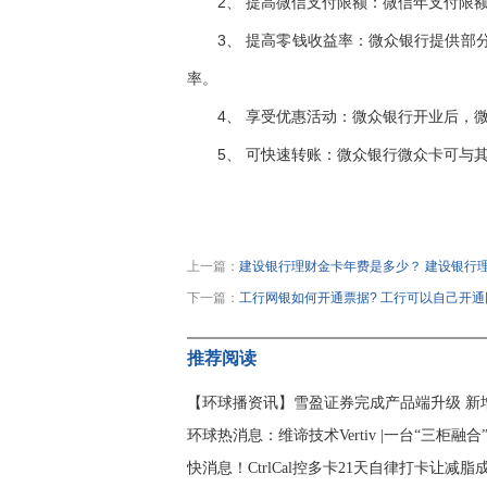
2、 提高微信支付限额：微信年支付限
3、 提高零钱收益率：微众银行提供部
率。
4、 享受优惠活动：微众银行开业后，
5、 可快速转账：微众银行微众卡可与
关键词：
开通微众银行有必要吗?
微众
上一篇：
建设银行理财金卡年费是多少？ 建设银行
下一篇：
工行网银如何开通票据? 工行可以自己开
推荐阅读
【环球播资讯】雪盈证券完成产品端升级 新
环球热消息：维谛技术Vertiv |一台“三柜
快消息！CtrlCal控多卡21天自律打卡让