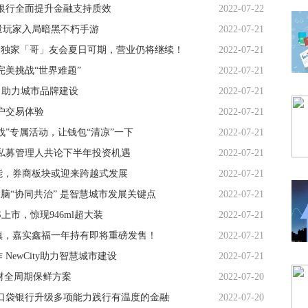
银行全面提升金融支持质效
2022-07-22
量玩家入局暗黑不朽手游
2022-07-21
亿！独家「哥」友会夏日可期，营业仍将继续！
2022-07-21
完美挑战“世界难题”
2022-07-21
”，助力城市品牌建设
2022-07-21
户交易体验
2022-07-21
战”专属活动，让钱包“清凉”一下
2022-07-21
私募管理人共论下半年投资机遇
2022-07-21
能，券商板块或迎来跨越式发展
2022-07-21
脑“协同共治” 是智慧城市发展关键点
2022-07-21
S上市，惊现946ml超大装
2022-07-21
镇，嘉实鑫福一年持有即将重磅发售！
2022-07-21
ewCity助力智慧城市建设
2022-07-21
材全周期保鲜方案
2022-07-20
口袋银行升级多项能力践行有温度的金融
2022-07-20