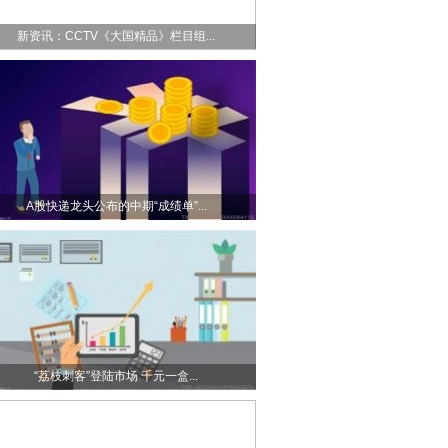
新资讯：CCTV《大国精品》栏目组...
A股快递龙头公布的中期“成绩单”...
“荔枝刺客”登陆市场 千元一盒...