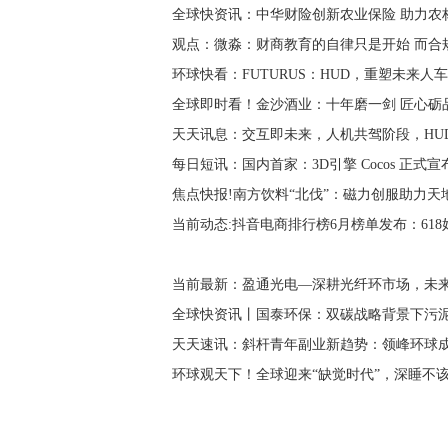
全球快资讯：中华财险创新农业保险 助力农
观点：微淼：财商教育的自律只是开始 而合
环球快看：FUTURUS：HUD，重塑未来
全球即时看！金沙酒业：十年磨一剑 匠心砺
天天讯息：交互即未来，人机共驾阶段，HU
每日短讯：国内首家：3D引擎 Cocos 正式宣布
焦点快报!南方饮料“北伐”：磁力创服助力天
当前动态:抖音电商排行榜6月榜单发布：6
当前最新：盈通光电—深耕光纤环市场，未
全球快资讯丨国泰环保：双碳战略背景下污
天天速讯：斜杆青年副业新趋势：领峰环球
环球观天下！全球迎来“缺觉时代”，深睡不