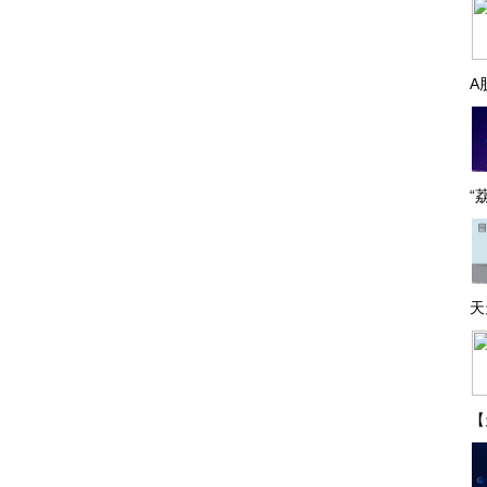
A
“
天
【