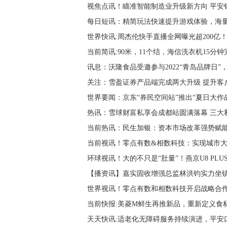
视焦点讯！瞄准智能制造业升级新方向 平安
每日短讯：精简玩法快速提升游戏体验，海
世界快讯:周杰伦快手直播全网曝光超200
当前简讯:90米，11个结，海信洗衣机15分钟
讯息：沃隆食品受邀参与2022“青岛品牌日
关注：雪盈证券产品端完成两大升级 提升客
世界要闻：京东“券民空间站”推出“夏日大作
热讯：雪球财富私享会成都站圆满落幕 三大
当前热讯：民生加银：资本市场改革强势赋
当前视讯！零点有数&相数科技：实现城市大
环球视讯！大的不只是“肚量”！燕京U8 PLU
【播资讯】嘉实固收增强总监林洪钧实力坐
世界视讯！零点有数和相数科技开启战略合作 N
当前快报:美菱M鲜生再推新品，重新定义食
天天快讯:适老化无障碍服务持续演进，平安