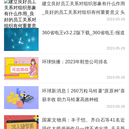
建立良好员工关系对组织形象有什么作用
_良好的员工关系对组织有何重要意义 头
2023-05-29
条焦点
360省电王v3.2.2版下载_360省电王-报道
2023-05-29
环球快播：2023年鞋垫公司排名
2023-05-28
环球新消息丨260万粒马铃薯“原原种”喜
获丰收 助力马铃薯高效种植
2023-05-28
国家文物局：丰子恺、齐白石等41名近
现代大师书画作品一律不准出境_天天新