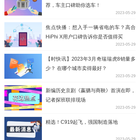
荐，车主口碑助你选车！
2023-05-29
焦点快播：想入手一辆省电的车？高合
HiPhi X用户口碑告诉你是否值得买
2023-05-29
【时快讯】2023年3月奇瑞瑞虎8销量多
少？ 在哪个城市卖得最好？
2023-05-29
新编历史京剧《嬴驷与商鞅》首演在即，
记者探班联排现场
2023-05-29
精选！C919起飞，强国制造落地
2023-05-29