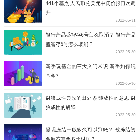
441个基点 人民币兑美元中间价报再次调
升
2022-05-31
银行产品盛智存6号怎么取消？ 银行产品
盛智存5号怎么取消？
2022-05-30
新手玩基金的三大入门常识 新手如何玩
基金?
2022-05-30
豺狼成性典故的出处 豺狼成性的意思 豺
狼成性的解释
2022-05-30
提现冻结一般多久可以到账？ 被冻结资
金解冻需要多长时间？