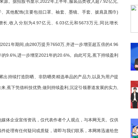
。据招股书显示,2022年上半年,服装品类收入超7.92亿元,
时,帽子、其他配饰(主要包括口罩、袖套、墨镜、手套、披肩及围巾)
,收入分别为4.97亿元、6.03亿元和5673万元,同比增长
021年期间,由280万提升7650万,并进一步增至超五倍的4.96
年的9.6%,进一步增至2021年的20.6%。由此可见,蕉下持续盈利
累出持续打造防晒、非防晒类精选单品的产品力,以及为用户提
来,蕉下凭借科技优势,做到持续盈利,沉淀引领赛道发展的实力,
他媒体企业宣传资讯，仅代表作者个人观点，与本网无关。仅供
稿件处理有任何疑问或质疑，请即与我们联系，本网将迅速给您