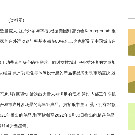
(资料图)
庞大,就户外参与率看,根据美国野营协会Kampgrounds报
国家的户外运动参与率基本都在50%以上,这也彰显了中国城市户
属于消费者的核心防护需求。同时女性城市户外爱好者的大量加
求维度,兼具功能性与休闲设计感的产品和品牌出现市场空缺,这
下通过数据驱动,筛选出大量未被满足的需求,通过内部工作室机
符合城市户外多场景的海量经典品。据招股书显示,蕉下拥有24款
21年推出的单品,和两款截至2022年6月30日推出的精选单品,
透野可折叠墨镜。