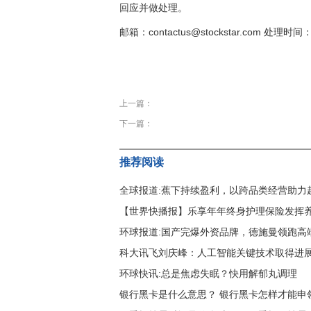
回应并做处理。
邮箱：contactus@stockstar.com 处理时间：
关键词：
年上半年
同比增长
主要包括
上一篇：
下一篇：
推荐阅读
全球报道:蕉下持续盈利，以跨品类经营助力赴
【世界快播报】乐享年年终身护理保险发挥养
环球报道:国产完爆外资品牌，德施曼领跑高
科大讯飞刘庆峰：人工智能关键技术取得进
环球快讯:总是焦虑失眠？快用解郁丸调理
银行黑卡是什么意思？ 银行黑卡怎样才能申