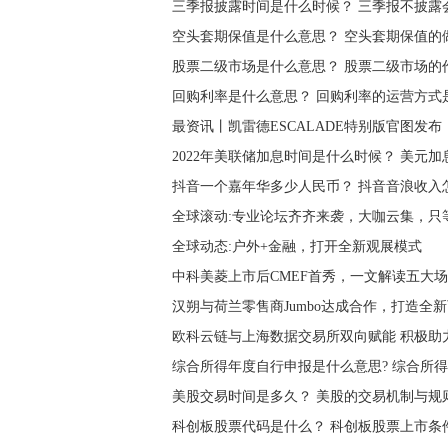
三季报披露时间是什么时候？ 三季报不披露
空头套期保值是什么意思？ 空头套期保值的
股票二级市场是什么意思？ 股票二级市场的
回购利率是什么意思？ 回购利率的运营方式
最资讯丨凯雷德ESCALADE特别版官图发布
2022年美联储加息时间是什么时候？ 美元
抖音一个嘉年华多少人民币？ 抖音音浪收入
全球滚动:专业论坛齐齐来袭，大咖云集，只
全球动态:户外+金融，打开全新观展模式
中科美菱上市后CMEF首秀，一文解读五大
汉朔与荷兰零售商Jumbo达成合作，打造全
欧科云链与上海数据交易所双向赋能 积极助
综合所得年度自行申报是什么意思? 综合所
美股交易时间是多久？ 美股的交易机制与规
科创板股票代码是什么？ 科创板股票上市条