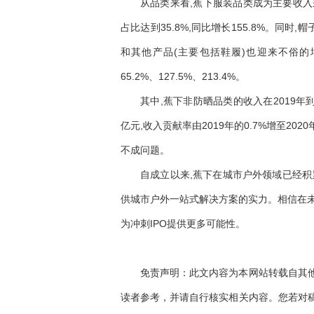
从品类来看,蕉下服装品类成为主要收入来源
占比达到35.8%,同比增长155.8%。同
和其他产品(主要包括鞋履)也迎来不俗的增长
65.2%、127.5%、213.4%。
其中,蕉下非防晒品类的收入在2019年到2
亿元,收入贡献率由2019年的0.7%增至2020
不成问题。
自成立以来,蕉下在城市户外领域已经积
供城市户外一站式解决方案的实力。相信在未
为冲刺IPO提供更多可能性。
免责声明：此文内容为本网站转载自其
读者参考，并请自行核实相关内容。您若对